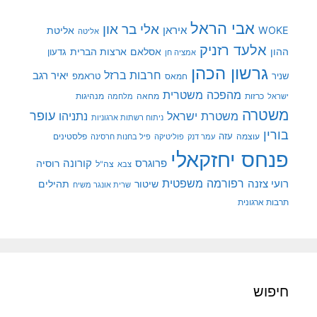
אבי הראל
אלי בר און
איראן
WOKE
אליטת
אליטה
אלעד רזניק
ההון
אסלאם
ארצות הברית
גדעון
אמציה חן
גרשון הכהן
חרבות ברזל
יאיר רגב
שניר
טראמפ
חמאס
מהפכה משטרית
מנהיגות
ישראל
כרזות
מחאה
מלחמה
משטרה
עופר
משטרת ישראל
נתניהו
ניתוח רשתות ארגוניות
בורין
עוצמה
עזה
פלסטינים
עמר דנק
פוליטיקה
פיל בחנות חרסינה
פנחס יחזקאלי
קורונה
פרוגרס
רוסיה
צה"ל
צבא
רפורמה משפטית
רועי צזנה
שיטור
תהילים
שרית אונגר משיח
תרבות ארגונית
חיפוש