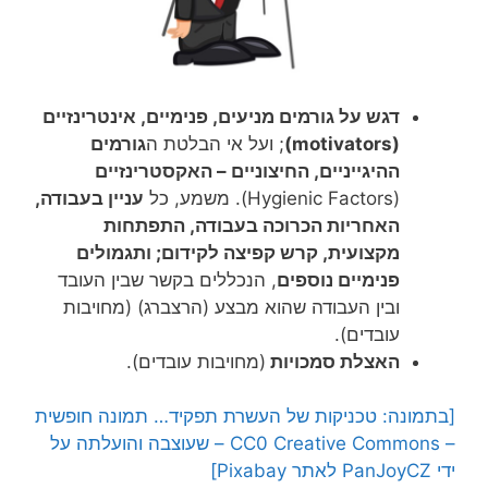
דגש על
גורמים מניעים, פנימיים,
אינטרינזיים
(motivators
)
; ועל אי הבלטת ה
גורמים
ההיגייניים
,
ה
חיצוניים
–
האקסטרינזיים
(Hygienic Factors). משמע, כל
עניין בעבודה,
האחריות הכרוכה בעבודה, התפתחות
מקצועית, קרש קפיצה לקידום;
ותגמולים
פנימיים נוספים
, הנכללים בקשר שבין העובד
ובין העבודה שהוא מבצע (הרצברג) (מחויבות
עובדים).
האצלת
סמכויות
(מחויבות עובדים).
[בתמונה: טכניקות של העשרת תפקיד… תמונה חופשית
– CC0 Creative Commons – שעוצבה והועלתה על
ידי PanJoyCZ לאתר Pixabay]