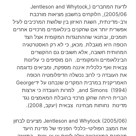
לדעת המחברים (Jentleson and Whytock,
2005/06), הלוקחים בחשבון מציאות מורכבת
ורב-מדינתית, השגת האיזון בין שלושת המרכיבים לעיל
אפשרית יותר אם שחקנים בינלאומיים מרכזיים אחרים
תומכים, ובתנאי שההתנגדות המקומית אצל הצד
הכופה היא מוגבלת. מכאן, כי לא רק האסטרטגיה
המהותית חשובה, אלא חשובים גם ההקשרים
הבינלאומיים והמקומיים. הם מוסיפים כי עליונות
צבאית ואף כלכלית איננה מספקת, ומביאים כדוגמה
את העובדה כי לרוב נכשלה הדיפלומטיה הכופה
האמריקנית במרבית המקרים שנבחנו על ידיGeorge
and Simons (1994), למרות העובדה כי ארצות
הברית הייתה שחקן מרכזי בהובלת המאמצים נגד
מדינות נחותות מבחינה צבאית (יעקב, 2008).
Jentleson and Whytock (2005/06) מציעים לבחון
את המצב הפוליטי-כלכלי הפנימי של מדינת היעד
מבחינת המוטיבציה שלה לציות או אי-ציות. במישור