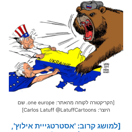
[הקריקטורה לקוחה מהאתר: one europe. שם
היוצר: Carlos Latuff @LatuffCartoons]
[למושג קרוב: 'אסטרטגייית אילוץ',