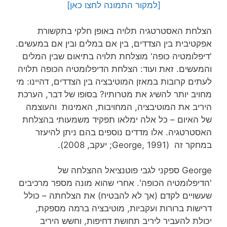
[למקור התמונה לחצו כאן]
הצלחת האסטרטגיה תלויה באופן חלקי בתקשורת
אפקטיבית בין הצדדים, בין אם במלים ובין אם במעשים.
'דיפלומטיה כופה' מוצלחת תלויה בתיאום שבין המלים
והמעשים. זאת ועוד: הצלחת הדיפלומטיה הכופה תלויה
לעתים קרובות במאזן המוטיבציה בין הצדדים, דהיינו: מי
מחויב יותר להשיג את מטרותיו? בסופו של דבר, הערכת
היריב את המוטיבציה, המחויבות, האמינות והעוצמה
של האיום – כל אלה ימלאו תפקיד משמעותי בהצלחת
האסטרטגיה. אלו מדדים נוספים בהם ניתן להיעזר
במחקר זה (George, 1991; יעקב, 2008).
George ספקני לגבי פוטנציאל ההצלחה של
'הדיפלומטיה הכופה'. אחרי שהוא מונה מספר מרכיבים
שעשויים לקדם (אך לא להבטיח) את הצלחתה – כולל
דרישות ברורות ועקביות, מוטיבציה ברמה מספקת,
יכולת להעביר ליריב תחושת דחיפות, וחשש היריב