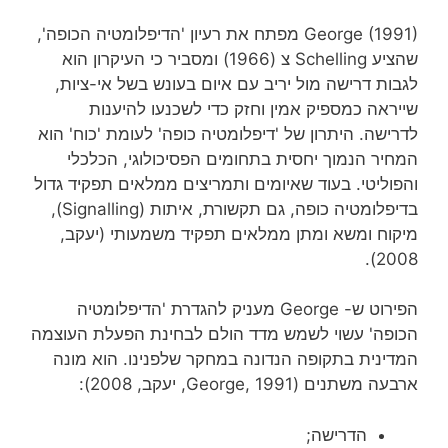
George (1991) מפתח את רעיון 'הדיפלומטיה הכופה',
שהציע Schelling צ (1966) ומסביר כי העיקרון הוא
לגבות דרישה מול יריב עם איום בעונש בשל אי-ציות,
שייראה כמספיק אמין וחזק כדי לשכנעו להיענות
לדרישה. היתרון של 'דיפלומטיה כופה' לעומת 'כוח' הוא
המחיר הנמוך יחסית בתחומים הפסיכולוגי, הכלכלי
והפוליטי. בעוד שאיומים ותמריצים ממלאים תפקיד גדול
בדיפלומטיה כופה, גם תקשורת, איתות (Signalling),
מיקוח ומשא ומתן ממלאים תפקיד משמעותי (יעקב,
2008).
הפירוט ש- George מעניק להגדרת 'הדיפלומטיה
הכופה' עשוי לשמש מדד הולם לבחינת הפעלת העוצמה
המדינית בתקופה הנדונה במחקר שלפנינו. הוא מונה
ארבעה משתנים (George, 1991, יעקב, 2008):
הדרישה;