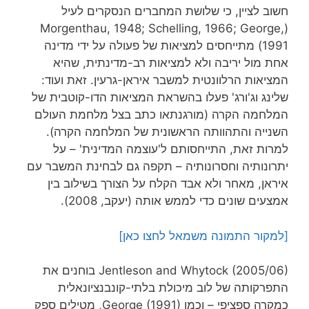
חשוב לציין, כי שלושת המחברים הנסקרים לעיל
(Morgenthau, 1948; Schelling, 1966; George,
1991) מתייחסים למציאות של פעולה על ידי מדינה
אחת מול יריבה ולא למציאות רב-מדינתית, שהיא
המציאות הרלוונטית למשבר איראן-גרעין. זאת ועוד:
שלינג וג'ורג' פעלו בהשראת המציאות הדו-קוטבית של
המלחמה הקרה (מורגנתאו כתב בצל מלחמת העולם
השנייה והתהוותה הראשונית של המלחמה הקרה).
למרות זאת, התייחסותם ל'עוצמה המדינית' – על
יתרונותיה וחסרונותיה – תקפה גם לבחינת המשבר עם
איראן, מאחר ולא אבד הקלח על הצורך בשילוב בין
אמצעים שונים כדי לממש אותה (יעקב, 2008).
[למקור התמונה משמאל לחצו כאן]
Jentleson and Whytock (2005/06) בוחנים את
התפרקותה של לוב מיכולת בלתי-קונבנציונאלית
כמקרה ספציפי – וכמו George (1991), מטילים ספק