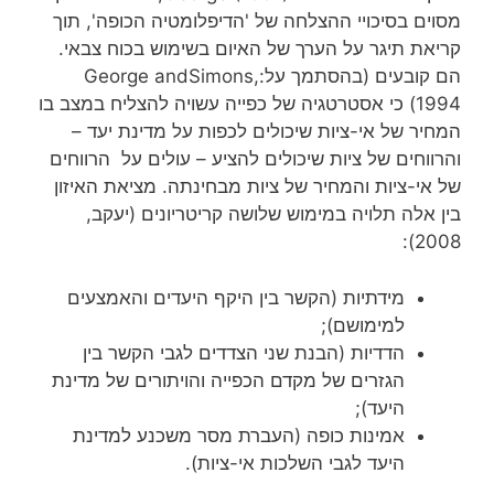
מסוים בסיכויי ההצלחה של 'הדיפלומטיה הכופה', תוך
קריאת תיגר על הערך של האיום בשימוש בכוח צבאי.
הם קובעים (בהסתמך על:George andSimons,
1994) כי אסטרטגיה של כפייה עשויה להצליח במצב בו
המחיר של אי-ציות שיכולים לכפות על מדינת יעד –
והרווחים של ציות שיכולים להציע – עולים על הרווחים
של אי-ציות והמחיר של ציות מבחינתה. מציאת האיזון
בין אלה תלויה במימוש שלושה קריטריונים (יעקב,
2008):
מידתיות (הקשר בין היקף היעדים והאמצעים
למימושם);
הדדיות (הבנת שני הצדדים לגבי הקשר בין
הגזרים של מקדם הכפייה והויתורים של מדינת
היעד);
אמינות כופה (העברת מסר משכנע למדינת
היעד לגבי השלכות אי-ציות).