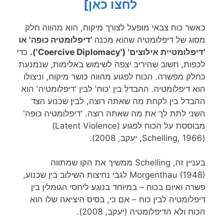
לחצו כאן]
כאשר כוח צבאי מופעל לצורך מיקוח, הוא מהווה חלק
מסוג של דיפלומטיה שהוא מכנה
'דיפלומטיה כופה' או
'דיפלומטיית אילוצים' ('Coercive Diplomacy').
כדי
לכפות, חשוב שהיריב יצפה לשימוש באלימות, שנמנעת
כחלק מפשרה. הכוח לפגוע מהווה כושר מיקוח, וניצולו
הוא דיפלומטיה. ההבדל בין 'כוח' לבין 'דיפלומטיה' הוא
ההבדל בין לקחת מה שאתה רוצה, לבין שכנוע הצד
השני לתת לך את מה שאתה רוצה. 'דיפלומטיה כופה'
מבוססת על הכוח לפגוע (Latent Violence)
(Schelling, 1966, יעקב, 2008).
בעניין זה, Schelling ממשיך את הקו שמתווה
Morgenthau (1948) לגבי נחיצות השילוב בין שכנוע,
פשרה ואיום בכוח – במיוחד בנוגע ליחסי הגומלין בין
דיפלומטיה לבין כוח – אם כי, בסיס היציאה שלו הוא
הכוח ולא הדיפלומטיה (יעקב, 2008).