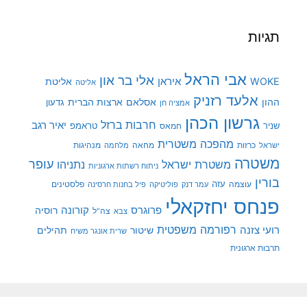
תגיות
אבי הראל
אלי בר און
איראן
WOKE
אליטת
אליטה
אלעד רזניק
ההון
אסלאם
ארצות הברית
גדעון
אמציה חן
גרשון הכהן
חרבות ברזל
יאיר רגב
שניר
טראמפ
חמאס
מהפכה משטרית
מנהיגות
ישראל
כרזות
מחאה
מלחמה
משטרה
עופר
משטרת ישראל
נתניהו
ניתוח רשתות ארגוניות
בורין
עוצמה
עזה
פלסטינים
עמר דנק
פוליטיקה
פיל בחנות חרסינה
פנחס יחזקאלי
קורונה
פרוגרס
רוסיה
צה"ל
צבא
רפורמה משפטית
רועי צזנה
שיטור
תהילים
שרית אונגר משיח
תרבות ארגונית