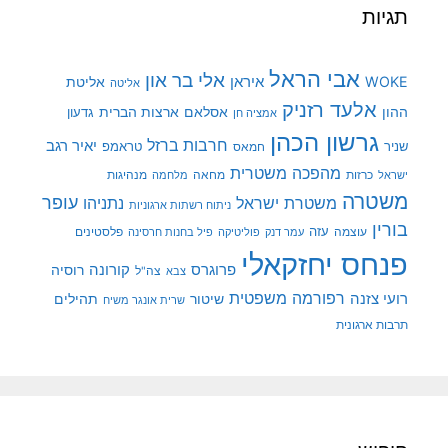
תגיות
אבי הראל
אלי בר און
איראן
WOKE
אליטת
אליטה
אלעד רזניק
ההון
אסלאם
ארצות הברית
גדעון
אמציה חן
גרשון הכהן
חרבות ברזל
יאיר רגב
שניר
טראמפ
חמאס
מהפכה משטרית
מנהיגות
ישראל
כרזות
מחאה
מלחמה
משטרה
עופר
משטרת ישראל
נתניהו
ניתוח רשתות ארגוניות
בורין
עוצמה
עזה
פלסטינים
עמר דנק
פוליטיקה
פיל בחנות חרסינה
פנחס יחזקאלי
קורונה
פרוגרס
רוסיה
צה"ל
צבא
רפורמה משפטית
רועי צזנה
שיטור
תהילים
שרית אונגר משיח
תרבות ארגונית