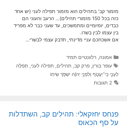
מזמור קב' בתהילים הוא מזמור תפילה לעני (יש אחד
כזה בכל 150 מזמורי תהילים)… הרעב והעוני הם
כבדים, יומיומיים ומתמשכים, עד שעני כבר לא מפריד
בין עצמו לבין בשרו.
אם אשכחכם עניי מדינתי, תדבק עצמי לבשרי…
קטגוריות
אמונה
,
רלוונטיים תמיד
תגיות
עופר בורין
,
פרק קב
,
תהילים
,
תפילה לעני
,
תְּפִלָּה
לְעָנִ֣י כִֽי־יַעֲטֹ֑ף וְלִפְנֵ֥י יְהוָ֗ה יִשְׁפֹּ֥ךְ שִׂיחֽוֹ
2 תגובות
פנחס יחזקאלי: תהילים קב, השתדלות
על סף הכאוס