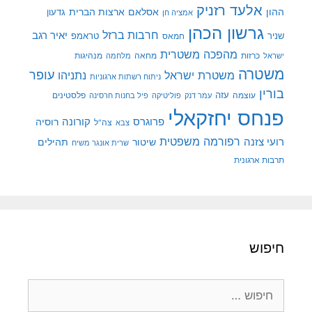
אלעד רזניק
ההון
אסלאם
ארצות הברית
גדעון
אמציה חן
גרשון הכהן
חרבות ברזל
יאיר רגב
שניר
טראמפ
חמאס
מהפכה משטרית
מנהיגות
ישראל
כרזות
מחאה
מלחמה
משטרה
עופר
משטרת ישראל
נתניהו
ניתוח רשתות ארגוניות
בורין
עוצמה
עזה
פלסטינים
עמר דנק
פוליטיקה
פיל בחנות חרסינה
פנחס יחזקאלי
קורונה
פרוגרס
רוסיה
צה"ל
צבא
רפורמה משפטית
רועי צזנה
שיטור
תהילים
שרית אונגר משיח
תרבות ארגונית
חיפוש
חיפוש: