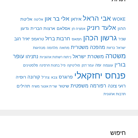
אבי הראל
אלי בר און
איראן
WOKE
אליטת
אליטה
אלעד רזניק
ההון
אסלאם
ארצות הברית
גדעון
אמציה חן
גרשון הכהן
חרבות ברזל
יאיר רגב
שניר
טראמפ
חמאס
מהפכה משטרית
מנהיגות
ישראל
כרזות
מחאה
מלחמה
משטרה
עופר
משטרת ישראל
נתניהו
ניתוח רשתות ארגוניות
בורין
עוצמה
עזה
פלסטינים
עמר דנק
פוליטיקה
פיל בחנות חרסינה
פנחס יחזקאלי
קורונה
פרוגרס
רוסיה
צה"ל
צבא
רפורמה משפטית
רועי צזנה
שיטור
תהילים
שרית אונגר משיח
תרבות ארגונית
חיפוש