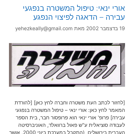
אורי ינאי: טיפול המשטרה בנפגעי
עבירה – הדאגה לפיצוי הנפגע
19 בדצמבר 2002
מאת
yehezkeally@gmail.com
[לחזור לכתב העת משטרה וחברה לחץ כאן] [להורדת
המאמר לחץ כאן: אורי ינאי – טיפול המשטרה בנפגעי
עבירה] פרופ' אורי ינאי הוא פרופסור חבר, בית הספר
לעבודה סוציאלית ע"ש פאול ברוואלד, האוניברסיטה
העברית בירושלים (התקבל במערכת ביוני 2000, אושר