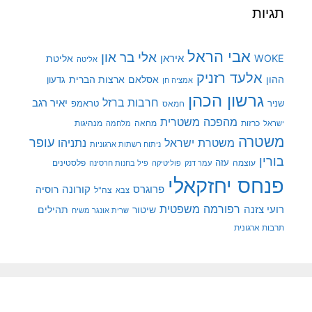
תגיות
אבי הראל
אלי בר און
איראן
WOKE
אליטת
אליטה
אלעד רזניק
ההון
אסלאם
ארצות הברית
גדעון
אמציה חן
גרשון הכהן
חרבות ברזל
יאיר רגב
שניר
טראמפ
חמאס
מהפכה משטרית
מנהיגות
ישראל
כרזות
מחאה
מלחמה
משטרה
עופר
משטרת ישראל
נתניהו
ניתוח רשתות ארגוניות
בורין
עוצמה
עזה
פלסטינים
עמר דנק
פוליטיקה
פיל בחנות חרסינה
פנחס יחזקאלי
קורונה
פרוגרס
רוסיה
צה"ל
צבא
רפורמה משפטית
רועי צזנה
שיטור
תהילים
שרית אונגר משיח
תרבות ארגונית