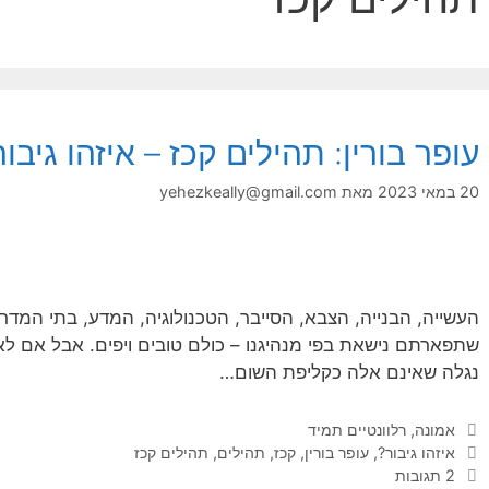
עופר בורין: תהילים קכז – איזהו גיבור
20 במאי 2023
מאת
yehezkeally@gmail.com
העשייה, הבנייה, הצבא, הסייבר, הטכנולוגיה, המדע, בתי המד
שתפארתם נישאת בפי מנהיגנו – כולם טובים ויפים. אבל אם לא
נגלה שאינם אלה כקליפת השום…
קטגוריות
אמונה
,
רלוונטיים תמיד
תגיות
איזהו גיבור?
,
עופר בורין
,
קכז
,
תהילים
,
תהילים קכז
2 תגובות