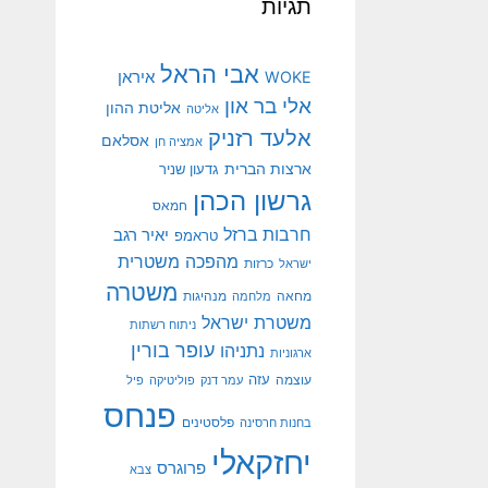
תגיות
אבי הראל
איראן
WOKE
אלי בר און
אליטת ההון
אליטה
אלעד רזניק
אסלאם
אמציה חן
ארצות הברית
גדעון שניר
גרשון הכהן
חמאס
חרבות ברזל
יאיר רגב
טראמפ
מהפכה משטרית
ישראל
כרזות
משטרה
מנהיגות
מחאה
מלחמה
משטרת ישראל
ניתוח רשתות
עופר בורין
נתניהו
ארגוניות
עוצמה
עזה
עמר דנק
פוליטיקה
פיל
פנחס
פלסטינים
בחנות חרסינה
יחזקאלי
פרוגרס
צבא