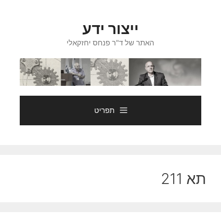
דלג
תוכן
ייצור ידע
האתר של ד"ר פנחס יחזקאלי
תפריט
תא 211