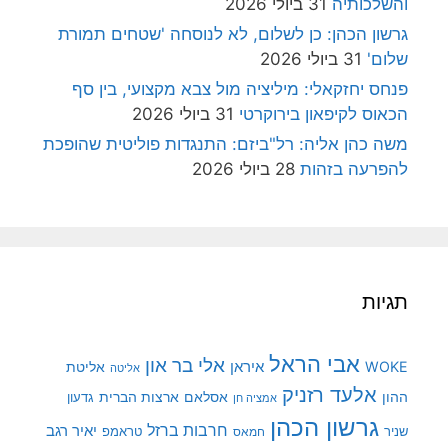
והשלכותיה
31 ביולי 2026
גרשון הכהן: כן לשלום, לא לנוסחה 'שטחים תמורת
שלום'
31 ביולי 2026
פנחס יחזקאלי: מיליציה מול צבא מקצועי, בין סף
הכאוס לקיפאון בירוקרטי
31 ביולי 2026
משה כהן אליה: רל"ביזם: התנגדות פוליטית שהופכת
להפרעה בזהות
28 ביולי 2026
תגיות
אבי הראל
אלי בר און
איראן
WOKE
אליטת
אליטה
אלעד רזניק
ההון
אסלאם
ארצות הברית
גדעון
אמציה חן
גרשון הכהן
חרבות ברזל
יאיר רגב
שניר
טראמפ
חמאס