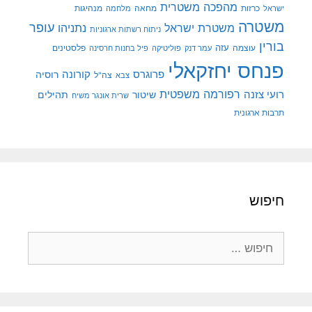
מהפכה משטרית
מנהיגות
ישראל
כרזות
מחאה
מלחמה
משטרה
עופר
משטרת ישראל
נתניהו
ניתוח רשתות ארגוניות
בורין
עוצמה
עזה
פלסטינים
עמר דנק
פוליטיקה
פיל בחנות חרסינה
פנחס יחזקאלי
קורונה
פרוגרס
רוסיה
צה"ל
צבא
רפורמה משפטית
רועי צזנה
שיטור
תהילים
שרית אונגר משיח
תרבות ארגונית
חיפוש
חיפוש: