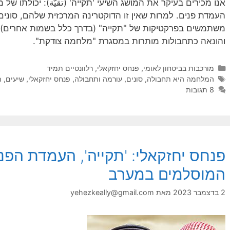
אנו מכירים בעיקר את המושג השיעי 'תקייה' (تقيّة): יכולתו של
העמדת פנים. למרות שאין זו הדוקטרינה המרכזית שלהם, סונים ק
משתמשים בפרקטיקות של "תקייה" (בדרך כלל בשמות אחרים) 
והונאה כתחבולות מותרות במסגרת "מלחמה צודקת".
קטגוריות
מורכבות בביטחון לאומי
,
פנחס יחזקאלי
,
רלוונטיים תמיד
תגיות
המלחמה היא תחבולה
,
סונים
,
עורמה ותחבולה
,
פנחס יחזקאלי
,
שיעים
,
ת
8 תגובות
פנחס יחזקאלי: 'תקייה', העמדת הפ
המוסלמים במערב
2 בדצמבר 2023
מאת
yehezkeally@gmail.com