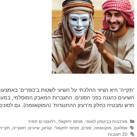
'תַּקִייַה' היא הציווי ההלכתי על השיעי לשטות ב'כופרים' בא
השיעים כהגנה בפני הסונים. התגברות המאבק המוסלמי, במערב
חדש ומבטיח כחלק מ'רעיון ההתנגדות' (המוּקאוומה). גם לסונים, 
קטגוריות
מורכבות בביטחון לאומי
,
פנחס יחזקאלי
,
רלוונטיים תמיד
תגיות
אסלאם
,
מוקוואמה
,
סונים
,
פנחס יחזקאלי
,
קוראן
,
שיעים
,
תאקייה
,
תקייה
20 תגובות