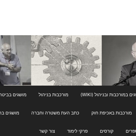
ם במורכבות ובניהול (WIKI)
מורכבות בניהול
מושגים בביטחון ל
מורכבות באכיפת חוק
כתב העת משטרה וחברה
מושגים בחינוך
פרים
קורסים
פרקי לימוד
צור קשר