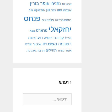
עופר בורין
נתניהו
ארגוניות
עוצמה
עזה
עמר דנק
פוליטיקה
פיל
פנחס
פלסטינים
בחנות חרסינה
יחזקאלי
פרוגרס
צבא
קורונה
רועי צזנה
רוסיה
צה"ל
רפורמה משפטית
שיטור
שרית
תהילים
אונגר משיח
תרבות ארגונית
חיפוש
חיפוש: