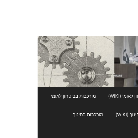
אומי (WIKI)
מורכבות בביטחון לאומי
 (WIKI)
מורכבות בחינוך