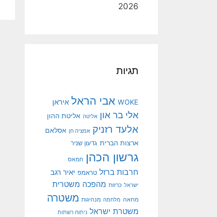
2026
תגיות
אבי הראל
איראן
WOKE
אלי בר און
אליטת ההון
אליטה
אלעד רזניק
אסלאם
אמציה חן
ארצות הברית
גדעון שניר
גרשון הכהן
חמאס
חרבות ברזל
יאיר רגב
טראמפ
מהפכה משטרית
ישראל
כרזות
משטרה
מנהיגות
מחאה
מלחמה
משטרת ישראל
ניתוח רשתות