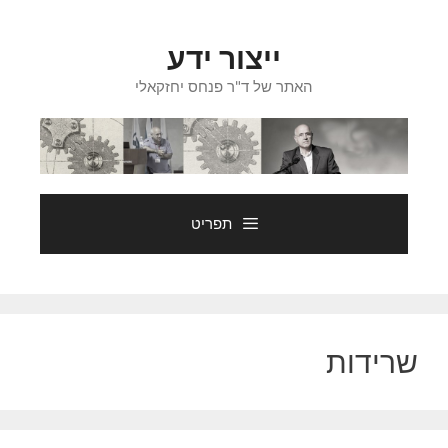
דלג
תוכן
ייצור ידע
האתר של ד"ר פנחס יחזקאלי
תפריט
שרידות