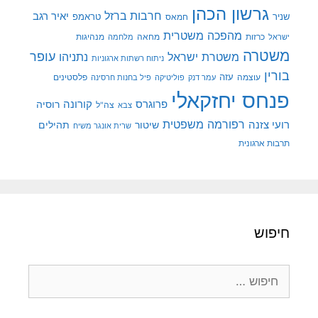
גרשון הכהן
חרבות ברזל
יאיר רגב
שניר
טראמפ
חמאס
מהפכה משטרית
מנהיגות
ישראל
כרזות
מחאה
מלחמה
משטרה
עופר
משטרת ישראל
נתניהו
ניתוח רשתות ארגוניות
בורין
עוצמה
עזה
פלסטינים
עמר דנק
פוליטיקה
פיל בחנות חרסינה
פנחס יחזקאלי
קורונה
פרוגרס
רוסיה
צה"ל
צבא
רפורמה משפטית
רועי צזנה
שיטור
תהילים
שרית אונגר משיח
תרבות ארגונית
חיפוש
חיפוש: