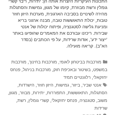
התכונות העיקריות היוצרות אותה הן: יתירות, ריבוי קשרי
גומלין ורשת מבוזרת, קיומו של מגוון, גמישות והסתגלות
מהירה לשינויים בסביבה הארגונית, מערכות היזון חוזר
טובות, יכולת התאוששות טובה, מבנה ארגוני בריא
ומניעת גלישה לסטגנציה, ופיתוח יכולות של אנטי
שבירות. ריכזנו עבורכם את המאמרים שהופיעו באתר
'ייצור ידע', אודות שרידות, על פי הכותבים (בסדר
הא"ב). קריאה מועילה.
קטגוריות
מורכבות בביטחון לאומי
,
מורכבות בחינוך
,
מורכבות
במשפט, בשיטור ובאכיפת חוק
,
מורכבות בניהול
,
פנחס
יחזקאלי
,
רלוונטיים תמיד
תגיות
אנטי שביר
,
ביזור
,
גמישות
,
היזון חוזר
,
הישרדות
,
הסתגלות
,
התאוששות
,
התפוררות
,
יתירות
,
מבוזר
,
מגוון
,
משוב
,
סטגנציה
,
פנחס יחזקאלי
,
קשרי גומלין
,
רשת
,
שרידות