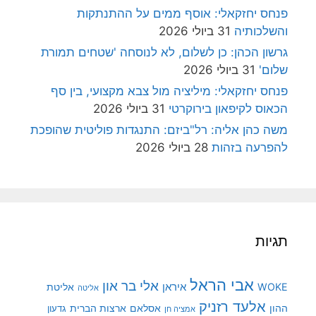
פנחס יחזקאלי: אוסף ממים על ההתנתקות
והשלכותיה
31 ביולי 2026
גרשון הכהן: כן לשלום, לא לנוסחה 'שטחים תמורת
שלום'
31 ביולי 2026
פנחס יחזקאלי: מיליציה מול צבא מקצועי, בין סף
הכאוס לקיפאון בירוקרטי
31 ביולי 2026
משה כהן אליה: רל"ביזם: התנגדות פוליטית שהופכת
להפרעה בזהות
28 ביולי 2026
תגיות
אבי הראל
אלי בר און
איראן
WOKE
אליטת
אליטה
אלעד רזניק
ההון
אסלאם
ארצות הברית
גדעון
אמציה חן