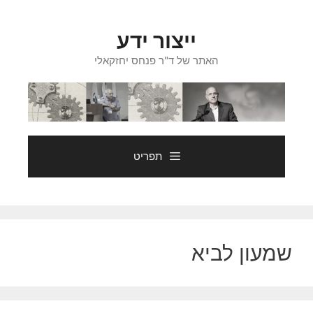
דלג
תוכן
ייצור ידע
האתר של ד"ר פנחס יחזקאלי
תפריט
שמעון לביא