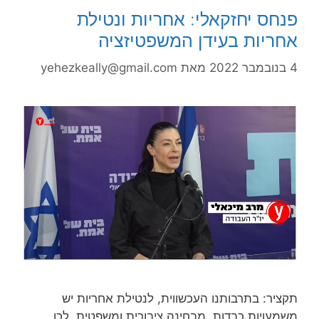
פנחס יחזקאלי: אחריות ונטילת
אחריות בעידן המשפטיזציה
4 בנובמבר 2022
מאת
yehezkeally@gmail.com
תקציר: בתרבותנו העכשווית, לנטילת אחריות יש
משמעויות כבדות, מבחינה ציבורית ומשפטית. לכן,