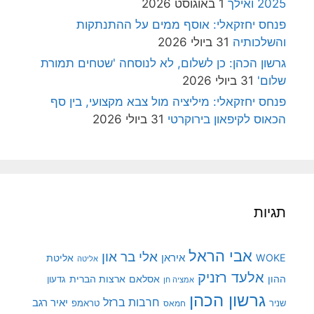
2025 ואילך
1 באוגוסט 2026
פנחס יחזקאלי: אוסף ממים על ההתנתקות
והשלכותיה
31 ביולי 2026
גרשון הכהן: כן לשלום, לא לנוסחה 'שטחים תמורת
שלום'
31 ביולי 2026
פנחס יחזקאלי: מיליציה מול צבא מקצועי, בין סף
הכאוס לקיפאון בירוקרטי
31 ביולי 2026
תגיות
אבי הראל
אלי בר און
איראן
WOKE
אליטת
אליטה
אלעד רזניק
ההון
אסלאם
ארצות הברית
גדעון
אמציה חן
גרשון הכהן
חרבות ברזל
יאיר רגב
שניר
טראמפ
חמאס