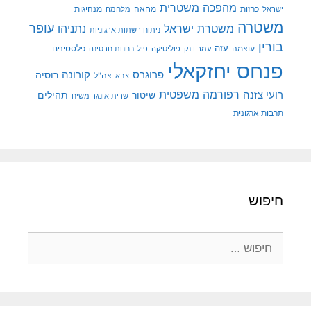
מהפכה משטרית
מנהיגות
ישראל
כרזות
מחאה
מלחמה
משטרה
עופר
משטרת ישראל
נתניהו
ניתוח רשתות ארגוניות
בורין
עוצמה
עזה
פלסטינים
עמר דנק
פוליטיקה
פיל בחנות חרסינה
פנחס יחזקאלי
קורונה
פרוגרס
רוסיה
צה"ל
צבא
רפורמה משפטית
רועי צזנה
שיטור
תהילים
שרית אונגר משיח
תרבות ארגונית
חיפוש
חיפוש: