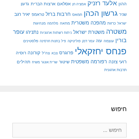
אלעד רזניק
ההון
אסלאם
ארצות הברית
גדעון
אמציה חן
גרשון הכהן
חרבות ברזל
יאיר רגב
שניר
טראמפ
חמאס
מהפכה משטרית
מנהיגות
ישראל
כרזות
מחאה
מלחמה
משטרה
עופר
משטרת ישראל
נתניהו
ניתוח רשתות ארגוניות
בורין
עוצמה
עזה
פלסטינים
עמר דנק
פוליטיקה
פיל בחנות חרסינה
פנחס יחזקאלי
קורונה
פרוגרס
רוסיה
צה"ל
צבא
רפורמה משפטית
רועי צזנה
שיטור
תהילים
שרית אונגר משיח
תרבות ארגונית
חיפוש
חיפוש: