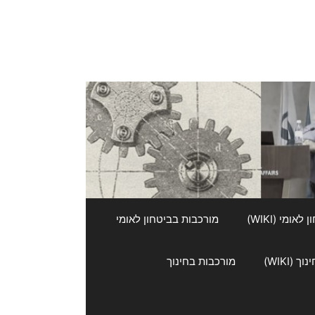
אומי (WIKI)
מורכבות בביטחון לאומי
 (WIKI)
מורכבות בחינוך