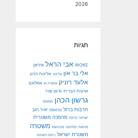
2026
תגיות
אבי הראל
איראן
WOKE
אלי בר און
אליטת ההון
אליטה
אלעד רזניק
אסלאם
אמציה חן
ארצות הברית
גדעון שניר
גרשון הכהן
חמאס
חרבות ברזל
יאיר רגב
טראמפ
מהפכה משטרית
ישראל
כרזות
משטרה
מנהיגות
מחאה
מלחמה
משטרת ישראל
ניתוח רשתות