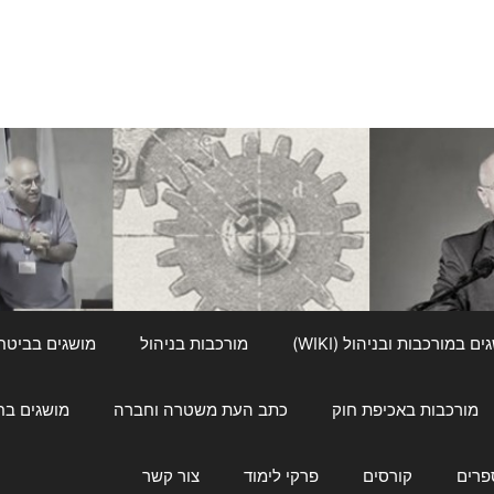
ם במורכבות ובניהול (WIKI)
מורכבות בניהול
מושגים בביטחון ל
מורכבות באכיפת חוק
כתב העת משטרה וחברה
מושגים בחינוך
פרים
קורסים
פרקי לימוד
צור קשר