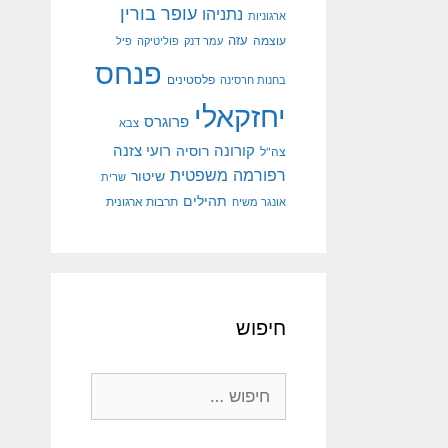
עופר בורין
נתניהו
ארגוניות
עוצמה
עזה
עמר דנק
פוליטיקה
פיל
פנחס
פלסטינים
בחנות חרסינה
יחזקאלי
פרוגרס
צבא
קורונה
רועי צזנה
רוסיה
צה"ל
רפורמה משפטית
שיטור
שרית
תהילים
אונגר משיח
תרבות ארגונית
חיפוש
חיפוש: