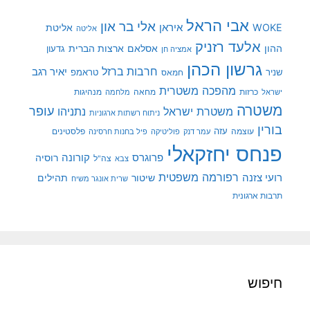
אבי הראל
אלי בר און
איראן
WOKE
אליטת
אליטה
אלעד רזניק
ההון
אסלאם
ארצות הברית
גדעון
אמציה חן
גרשון הכהן
חרבות ברזל
יאיר רגב
שניר
טראמפ
חמאס
מהפכה משטרית
מנהיגות
ישראל
כרזות
מחאה
מלחמה
משטרה
עופר
משטרת ישראל
נתניהו
ניתוח רשתות ארגוניות
בורין
עוצמה
עזה
פלסטינים
עמר דנק
פוליטיקה
פיל בחנות חרסינה
פנחס יחזקאלי
קורונה
פרוגרס
רוסיה
צה"ל
צבא
רפורמה משפטית
רועי צזנה
שיטור
תהילים
שרית אונגר משיח
תרבות ארגונית
חיפוש