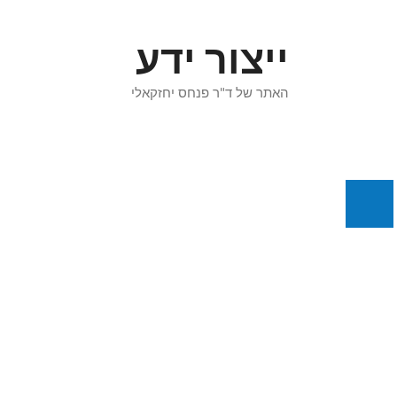
דלג
תוכן
ייצור ידע
האתר של ד"ר פנחס יחזקאלי