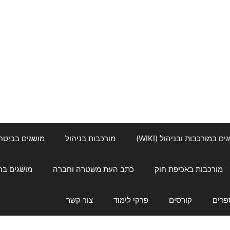
ם במורכבות ובניהול (WIKI)
מורכבות בניהול
מושגים בביטחון ל
מורכבות באכיפת חוק
כתב העת משטרה וחברה
מושגים בחינוך
פרים
קורסים
פרקי לימוד
צור קשר