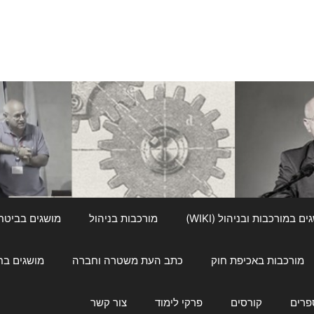
ם במורכבות ובניהול (WIKI)
מורכבות בניהול
מושגים בביטחון ל
מורכבות באכיפת חוק
כתב העת משטרה וחברה
מושגים בחינוך
פרים
קורסים
פרקי לימוד
צור קשר