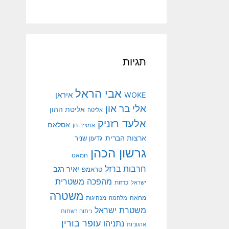
תגיות
אבי הראל
איראן
WOKE
אלי בר און
אליטת ההון
אליטה
אלעד רזניק
אסלאם
אמציה חן
ארצות הברית
גדעון שניר
גרשון הכהן
חמאס
חרבות ברזל
יאיר רגב
טראמפ
מהפכה משטרית
ישראל
כרזות
משטרה
מנהיגות
מחאה
מלחמה
משטרת ישראל
ניתוח רשתות
עופר בורין
נתניהו
ארגוניות