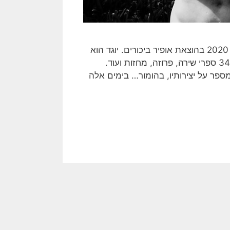
ספרו הראשון של אמנון יוגד, שׁוֹמְרֵי סַף הַתְּהוֹם, ראה אור בשנת 2020 בהוצאת אופיר ביכורים. יוגד הוא
אמן יוצא דופן בנוף שלנו. הוא מעיד על עצמו שפרסם, עד כה, 340 ספרי שירה, פרוזה, מחזות ועוד.
פר על יצירותיו, בהומור… בימים אלה