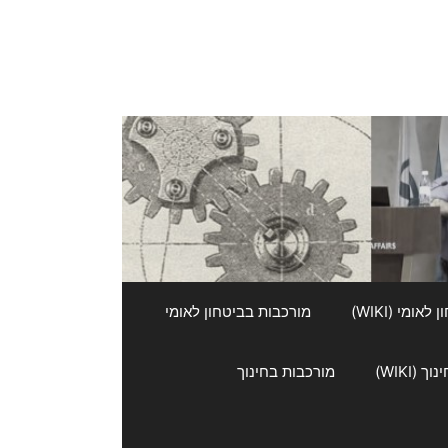
אומי (WIKI)
מורכבות בביטחון לאומי
 (WIKI)
מורכבות בחינוך