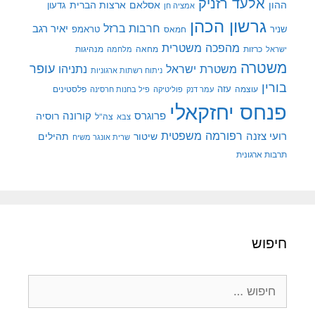
אלעד רזניק
ההון
אסלאם
ארצות הברית
גדעון
אמציה חן
גרשון הכהן
חרבות ברזל
יאיר רגב
שניר
טראמפ
חמאס
מהפכה משטרית
מנהיגות
ישראל
כרזות
מחאה
מלחמה
משטרה
עופר
משטרת ישראל
נתניהו
ניתוח רשתות ארגוניות
בורין
עוצמה
עזה
פלסטינים
עמר דנק
פוליטיקה
פיל בחנות חרסינה
פנחס יחזקאלי
קורונה
פרוגרס
רוסיה
צה"ל
צבא
רפורמה משפטית
רועי צזנה
שיטור
תהילים
שרית אונגר משיח
תרבות ארגונית
חיפוש
חיפוש: