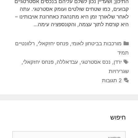
התיכון; ושעדיין נכון לשלם עליהם בנכסים אסטרטגיים
קבועים, כמו שטחים שולטים ועומק אסטרטגי. עתה
לאחר שלאורך זמן היא מתנהגת כאחרונת אויבותינו –
היא קורסת לתוך עצמה, והקונספציה עימה…
קטגוריות
מורכבות בביטחון לאומי
,
פנחס יחזקאלי
,
רלוונטיים
תמיד
תגיות
ירדן
,
נכס אסטרטגי
,
עבדאללה
,
פנחס יחזקאלי
,
שגרירויות
2 תגובות
חיפוש
חיפוש: