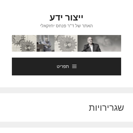
דלג
תוכן
ייצור ידע
האתר של ד"ר פנחס יחזקאלי
תפריט
שגרירויות