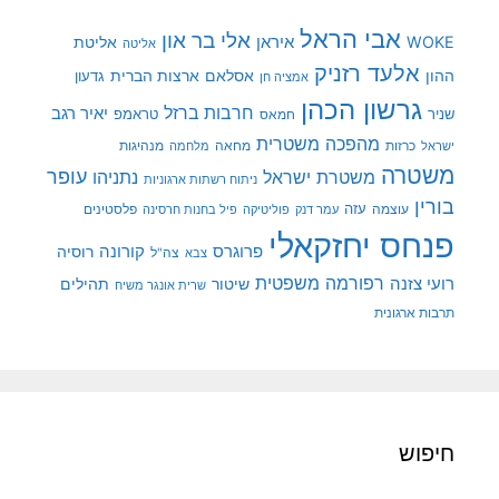
אבי הראל
אלי בר און
איראן
WOKE
אליטת
אליטה
אלעד רזניק
ההון
אסלאם
ארצות הברית
גדעון
אמציה חן
גרשון הכהן
חרבות ברזל
יאיר רגב
שניר
טראמפ
חמאס
מהפכה משטרית
מנהיגות
ישראל
כרזות
מחאה
מלחמה
משטרה
עופר
משטרת ישראל
נתניהו
ניתוח רשתות ארגוניות
בורין
עוצמה
עזה
פלסטינים
עמר דנק
פוליטיקה
פיל בחנות חרסינה
פנחס יחזקאלי
קורונה
פרוגרס
רוסיה
צה"ל
צבא
רפורמה משפטית
רועי צזנה
שיטור
תהילים
שרית אונגר משיח
תרבות ארגונית
חיפוש