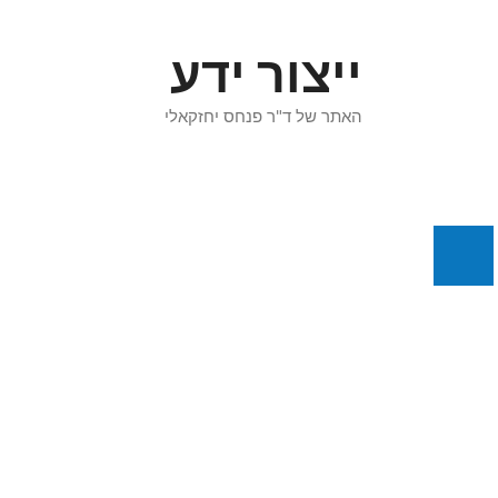
דלג
תוכן
ייצור ידע
האתר של ד"ר פנחס יחזקאלי