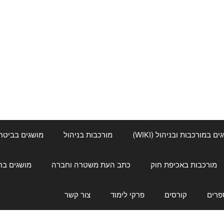
ם במורכבות ובניהול (WIKI)
מורכבות בניהול
מושגים בביטחון ל
מורכבות באכיפת חוק
כתב העת משטרה וחברה
מושגים בחינוך
פרים
קורסים
פרקי לימוד
צור קשר