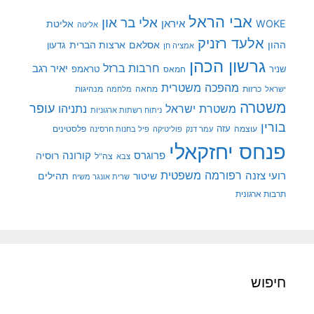
אבי הראל
אלי בר און
איראן
WOKE
אליטת
אליטה
אלעד רזניק
ההון
אסלאם
ארצות הברית
גדעון
אמציה חן
גרשון הכהן
חרבות ברזל
יאיר רגב
שניר
טראמפ
חמאס
מהפכה משטרית
מנהיגות
ישראל
כרזות
מחאה
מלחמה
משטרה
עופר
משטרת ישראל
נתניהו
ניתוח רשתות ארגוניות
בורין
עוצמה
עזה
פלסטינים
עמר דנק
פוליטיקה
פיל בחנות חרסינה
פנחס יחזקאלי
קורונה
פרוגרס
רוסיה
צה"ל
צבא
רפורמה משפטית
רועי צזנה
שיטור
תהילים
שרית אונגר משיח
תרבות ארגונית
חיפוש