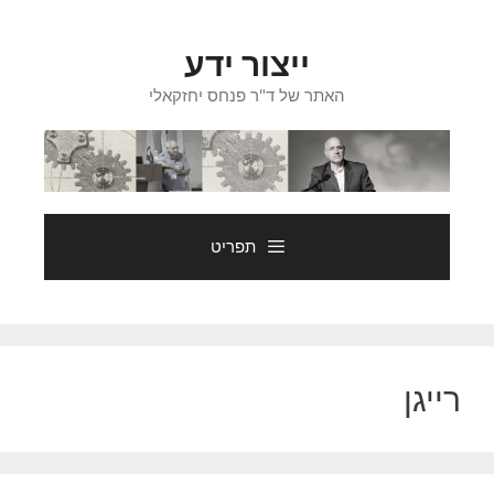
דלג
תוכן
ייצור ידע
האתר של ד"ר פנחס יחזקאלי
תפריט
רייגן