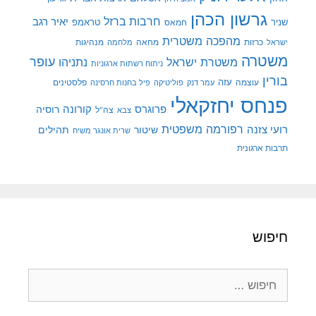
גרשון הכהן
חרבות ברזל
יאיר רגב
שניר
טראמפ
חמאס
מהפכה משטרית
מנהיגות
ישראל
כרזות
מחאה
מלחמה
משטרה
עופר
משטרת ישראל
נתניהו
ניתוח רשתות ארגוניות
בורין
עוצמה
עזה
פלסטינים
עמר דנק
פוליטיקה
פיל בחנות חרסינה
פנחס יחזקאלי
קורונה
פרוגרס
רוסיה
צה"ל
צבא
רפורמה משפטית
רועי צזנה
שיטור
תהילים
שרית אונגר משיח
תרבות ארגונית
חיפוש
חיפוש: