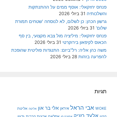
פנחס יחזקאלי: אוסף ממים על ההתנתקות
והשלכותיה
31 ביולי 2026
גרשון הכהן: כן לשלום, לא לנוסחה 'שטחים תמורת
שלום'
31 ביולי 2026
פנחס יחזקאלי: מיליציה מול צבא מקצועי, בין סף
הכאוס לקיפאון בירוקרטי
31 ביולי 2026
משה כהן אליה: רל"ביזם: התנגדות פוליטית שהופכת
להפרעה בזהות
28 ביולי 2026
תגיות
אבי הראל
אלי בר און
איראן
WOKE
אליטת
אליטה
אלעד רזניק
ההון
אסלאם
ארצות הברית
גדעון
אמציה חן