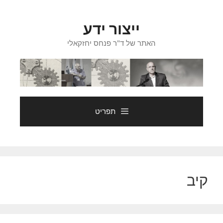
דלג
תוכן
ייצור ידע
האתר של ד"ר פנחס יחזקאלי
תפריט
קיב