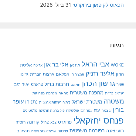
הכאוס לקיפאון בירוקרטי
31 ביולי 2026
תגיות
אבי הראל
אלי בר און
איראן
WOKE
אליטת
אליטה
אלעד רזניק
ההון
אסלאם
ארצות הברית
גדעון
אמציה חן
גרשון הכהן
חרבות ברזל
יאיר רגב
שניר
טראמפ
חמאס
מהפכה משטרית
מנהיגות
ישראל
כרזות
מחאה
מלחמה
משטרה
עופר
משטרת ישראל
נתניהו
ניתוח רשתות ארגוניות
בורין
עוצמה
עזה
פלסטינים
עמר דנק
פוליטיקה
פיל בחנות חרסינה
פנחס יחזקאלי
קורונה
פרוגרס
רוסיה
צה"ל
צבא
רפורמה משפטית
רועי צזנה
שיטור
תהילים
שרית אונגר משיח