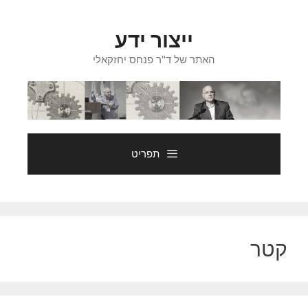
דלג
תוכן
ייצור ידע
האתר של ד"ר פנחס יחזקאלי
תפריט
קטר