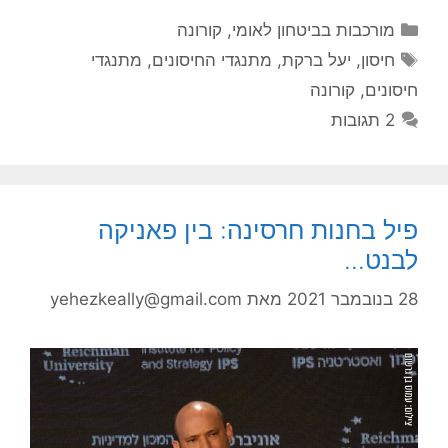
קטגוריות
מורכבות בביטחון לאומי
,
קורונה
תגיות
חיסון
,
יעל ברקת
,
מתנגדי החיסונים
,
מתנגדי
חיסונים
,
קורונה
2 תגובות
פיל בחנות חרסינה: בין פאניקה
לבנט…
28 בנובמבר 2021
מאת
yehezkeally@gmail.com