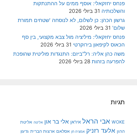
פנחס יחזקאלי: אוסף ממים על ההתנתקות
והשלכותיה
31 ביולי 2026
גרשון הכהן: כן לשלום, לא לנוסחה 'שטחים תמורת
שלום'
31 ביולי 2026
פנחס יחזקאלי: מיליציה מול צבא מקצועי, בין סף
הכאוס לקיפאון בירוקרטי
31 ביולי 2026
משה כהן אליה: רל"ביזם: התנגדות פוליטית שהופכת
להפרעה בזהות
28 ביולי 2026
תגיות
אבי הראל
אלי בר און
איראן
WOKE
אליטת
אליטה
אלעד רזניק
ההון
אסלאם
ארצות הברית
גדעון
אמציה חן