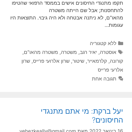
תקפו מתנגדי החיסונים אישים בממסד הרפואי שהטיפו
להתחסנות; אבל שם הייתה משטרה
מהאו"ם, לא ניתנה אבטחה ולא היה גיבוי. התוצאות היו
עגומות…
קטגוריות
ללא קטגוריה
תגיות
אוסטרה
,
יאיר רגב
,
משטרה
,
משטרה מהאו"ם
,
קורונה
,
קלרמאייר
,
שיטור
,
שרון אלרועי פרייס
,
שרון
אלרעי פרייס
תגובה אחת
יעל ברקת: מי אתם מתנגדי
החיסונים?
16 בינואר 2022
מאת
yehezkeally@gmail.com