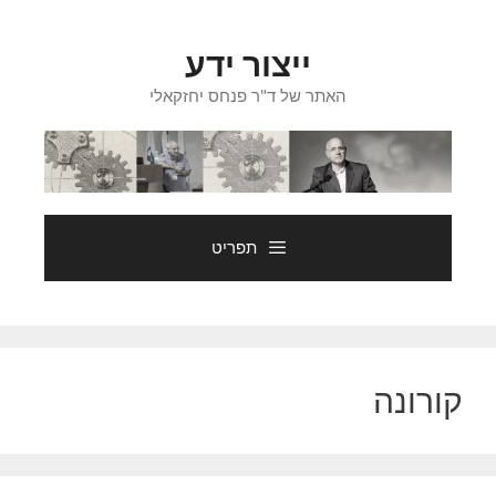
דלג
תוכן
ייצור ידע
האתר של ד"ר פנחס יחזקאלי
תפריט
קורונה