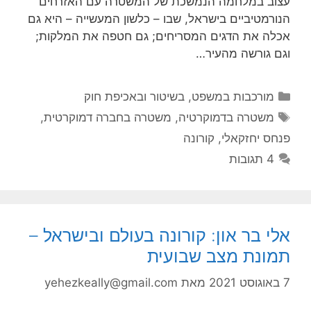
עצוב במלחמה הנמשכת של המשטרה עם האזרחים
הנורמטיביים בישראל, שבו – כלשון המעשייה – היא גם
אכלה את הדגים המסריחים; גם חטפה את המלקות;
וגם גורשה מהעיר…
קטגוריות
מורכבות במשפט, בשיטור ובאכיפת חוק
תגיות
משטרה בדמוקרטיה
,
משטרה בחברה דמוקרטית
,
פנחס יחזקאלי
,
קורונה
4 תגובות
אלי בר און: קורונה בעולם ובישראל –
תמונת מצב שבועית
7 באוגוסט 2021
מאת
yehezkeally@gmail.com