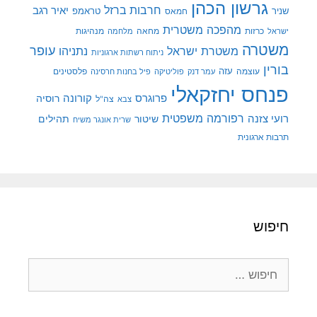
גרשון הכהן
חרבות ברזל
יאיר רגב
שניר
טראמפ
חמאס
מהפכה משטרית
מנהיגות
ישראל
כרזות
מחאה
מלחמה
משטרה
עופר
משטרת ישראל
נתניהו
ניתוח רשתות ארגוניות
בורין
עוצמה
עזה
פלסטינים
עמר דנק
פוליטיקה
פיל בחנות חרסינה
פנחס יחזקאלי
קורונה
פרוגרס
רוסיה
צה"ל
צבא
רפורמה משפטית
רועי צזנה
שיטור
תהילים
שרית אונגר משיח
תרבות ארגונית
חיפוש
חיפוש: