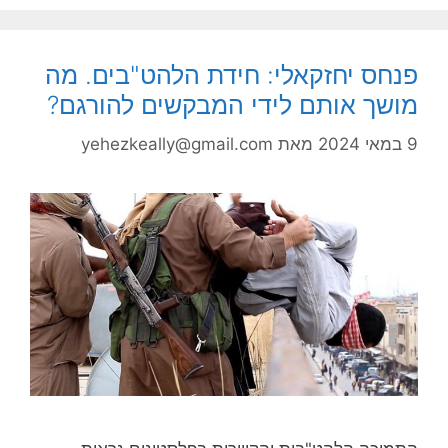
פנחס יחזקאלי: חידת הלהט"בים. מה
מושך אותם לידי המבקשים להורגם?
9 במאי 2024
מאת
yehezkeally@gmail.com