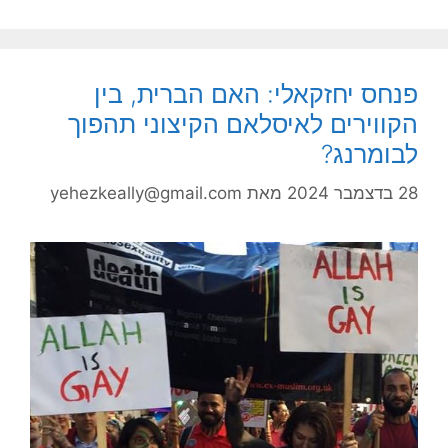
פנחס יחזקאלי: האם הברית, בין
הקווירים לאיסלאם הקיצוני תהפוך
לבומרנג?
28 בדצמבר 2024
מאת
yehezkeally@gmail.com