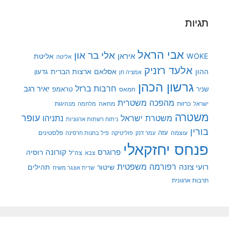
תגיות
אבי הראל
אלי בר און
איראן
WOKE
אליטת
אליטה
אלעד רזניק
ההון
אסלאם
ארצות הברית
גדעון
אמציה חן
גרשון הכהן
חרבות ברזל
יאיר רגב
שניר
טראמפ
חמאס
מהפכה משטרית
מנהיגות
ישראל
כרזות
מחאה
מלחמה
משטרה
עופר
משטרת ישראל
נתניהו
ניתוח רשתות ארגוניות
בורין
עוצמה
עזה
פלסטינים
עמר דנק
פוליטיקה
פיל בחנות חרסינה
פנחס יחזקאלי
קורונה
פרוגרס
רוסיה
צה"ל
צבא
רפורמה משפטית
רועי צזנה
שיטור
תהילים
שרית אונגר משיח
תרבות ארגונית