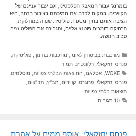
בומרנג' עבור המאבק הפלסטיני, וגם עבור עניינם של
הקווירים. במקום לקדם את תמיכתם בציבור הרחב, היא
הציבה אותם בתוך מסגרת פוליטית שנויה במחלוקת,
הרחיקה תומכים פוטנציאליים, והגבירה את הפוליטיזציה
סביב הנושא.
קטגוריות
מורכבות בביטחון לאומי
,
מורכבות בחינוך
,
פוליטיקה
,
פנחס יחזקאלי
,
רלוונטיים תמיד
תגיות
WOKE
,
אסלאם
,
התוצאות הבלתי צפויות
,
מוסלמים
,
פנחס יחזקאלי
,
פרוגרס
,
קווירים
,
תב"ץ
,
תב"צים
,
תוצאות בלתי צפויות
10 תגובות
פנחס יחזקאלי: אוסף ממים על אהבת