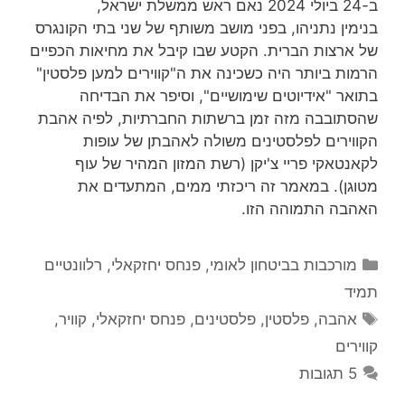
ב-24 ביולי 2024 נאם ראש ממשלת ישראל,
בנימין נתניהו, בפני מושב משותף של שני בתי הקונגרס
של ארצות הברית. הקטע שבו קיבל את מחיאות הכפיים
הרמות ביותר היה כשכינה את ה"קווירים למען פלסטין"
בתואר "אידיוטים שימושיים", וסיפר את הבדיחה
שהסתובבה מזה זמן ברשתות החברתיות, לפיה אהבת
הקווירים לפלסטינים משולה לאהבתן של עופות
לקאנטאקי פריי צ'יקן (רשת המזון המהיר של עוף
מטוגן). במאמר זה ריכזתי ממים, המתעדים את
האהבה התמוהה הזו.
קטגוריות
מורכבות בביטחון לאומי
,
פנחס יחזקאלי
,
רלוונטיים
תמיד
תגיות
אהבה
,
פלסטין
,
פלסטינים
,
פנחס יחזקאלי
,
קוויר
,
קווירים
5 תגובות