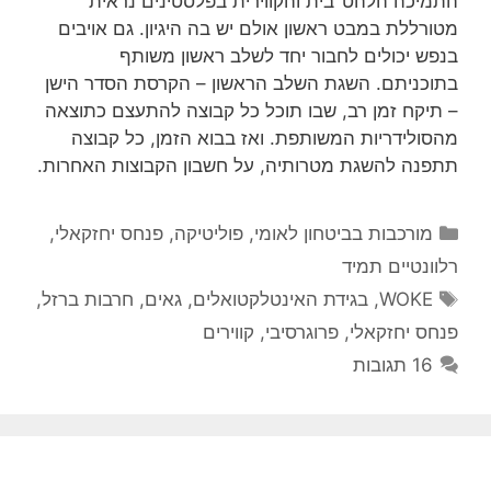
התמיכה הלהט"בית והקווירית בפלסטינים נראית
מטורללת במבט ראשון אולם יש בה היגיון. גם אויבים
בנפש יכולים לחבור יחד לשלב ראשון משותף
בתוכניתם. השגת השלב הראשון – הקרסת הסדר הישן
– תיקח זמן רב, שבו תוכל כל קבוצה להתעצם כתוצאה
מהסולידריות המשותפת. ואז בבוא הזמן, כל קבוצה
תתפנה להשגת מטרותיה, על חשבון הקבוצות האחרות.
קטגוריות
מורכבות בביטחון לאומי
,
פוליטיקה
,
פנחס יחזקאלי
,
רלוונטיים תמיד
תגיות
WOKE
,
בגידת האינטלקטואלים
,
גאים
,
חרבות ברזל
,
פנחס יחזקאלי
,
פרוגרסיבי
,
קווירים
16 תגובות