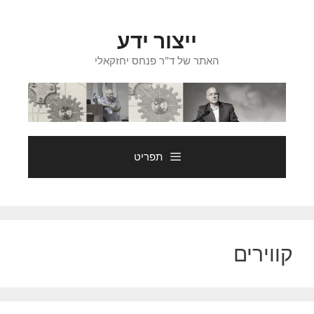
דלג
תוכן
ייצור ידע
האתר של ד"ר פנחס יחזקאלי
תפריט
קווירים