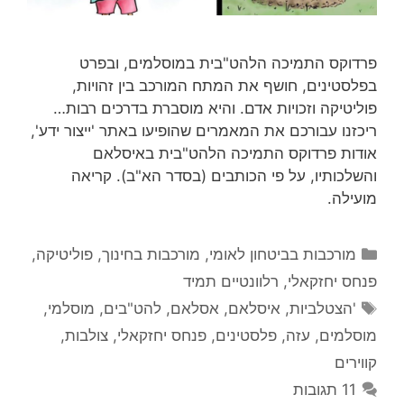
פרדוקס התמיכה הלהט"בית במוסלמים, ובפרט
בפלסטינים, חושף את המתח המורכב בין זהויות,
פוליטיקה וזכויות אדם. והיא מוסברת בדרכים רבות…
ריכזנו עבורכם את המאמרים שהופיעו באתר 'ייצור ידע',
אודות פרדוקס התמיכה הלהט"בית באיסלאם
והשלכותיו, על פי הכותבים (בסדר הא"ב). קריאה
מועילה.
קטגוריות
מורכבות בביטחון לאומי
,
מורכבות בחינוך
,
פוליטיקה
,
פנחס יחזקאלי
,
רלוונטיים תמיד
תגיות
'הצטלביות
,
איסלאם
,
אסלאם
,
להט"בים
,
מוסלמי
,
מוסלמים
,
עזה
,
פלסטינים
,
פנחס יחזקאלי
,
צולבות
,
קווירים
11 תגובות