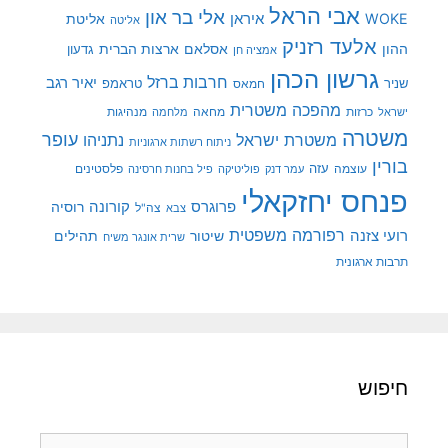
אבי הראל
אלי בר און
איראן
WOKE
אליטת
אליטה
אלעד רזניק
ההון
אסלאם
ארצות הברית
גדעון
אמציה חן
גרשון הכהן
חרבות ברזל
יאיר רגב
שניר
טראמפ
חמאס
מהפכה משטרית
מנהיגות
ישראל
כרזות
מחאה
מלחמה
משטרה
עופר
משטרת ישראל
נתניהו
ניתוח רשתות ארגוניות
בורין
עוצמה
עזה
פלסטינים
עמר דנק
פוליטיקה
פיל בחנות חרסינה
פנחס יחזקאלי
קורונה
פרוגרס
רוסיה
צה"ל
צבא
רפורמה משפטית
רועי צזנה
שיטור
תהילים
שרית אונגר משיח
תרבות ארגונית
חיפוש
חיפוש: