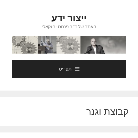
דלג
תוכן
ייצור ידע
האתר של ד"ר פנחס יחזקאלי
תפריט
קבוצת וגנר