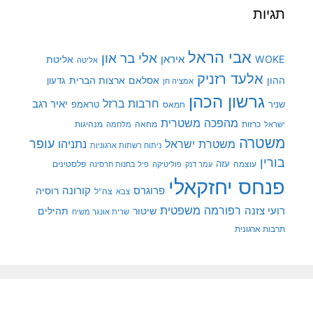
תגיות
אבי הראל
אלי בר און
איראן
WOKE
אליטת
אליטה
אלעד רזניק
ההון
אסלאם
ארצות הברית
גדעון
אמציה חן
גרשון הכהן
חרבות ברזל
יאיר רגב
שניר
טראמפ
חמאס
מהפכה משטרית
מנהיגות
ישראל
כרזות
מחאה
מלחמה
משטרה
עופר
משטרת ישראל
נתניהו
ניתוח רשתות ארגוניות
בורין
עוצמה
עזה
פלסטינים
עמר דנק
פוליטיקה
פיל בחנות חרסינה
פנחס יחזקאלי
קורונה
פרוגרס
רוסיה
צה"ל
צבא
רפורמה משפטית
רועי צזנה
שיטור
תהילים
שרית אונגר משיח
תרבות ארגונית