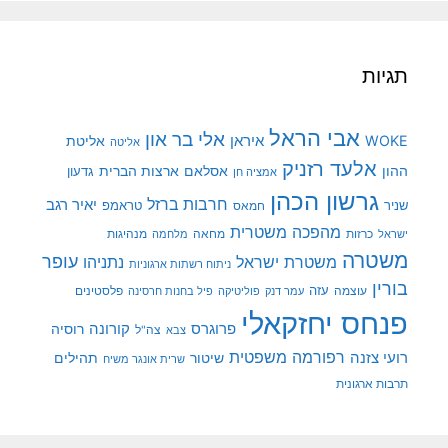
תגיות
אבי הראל
אלי בר און
איראן
WOKE
אליטת
אליטה
אלעד רזניק
ההון
אסלאם
ארצות הברית
גדעון
אמציה חן
גרשון הכהן
חרבות ברזל
יאיר רגב
שניר
טראמפ
חמאס
מהפכה משטרית
מנהיגות
ישראל
כרזות
מחאה
מלחמה
משטרה
עופר
משטרת ישראל
נתניהו
ניתוח רשתות ארגוניות
בורין
עוצמה
עזה
פלסטינים
עמר דנק
פוליטיקה
פיל בחנות חרסינה
פנחס יחזקאלי
קורונה
פרוגרס
רוסיה
צה"ל
צבא
רפורמה משפטית
רועי צזנה
שיטור
תהילים
שרית אונגר משיח
תרבות ארגונית