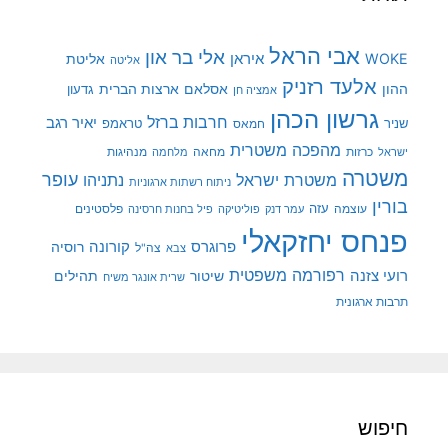
אבי הראל
אלי בר און
איראן
WOKE
אליטת
אליטה
אלעד רזניק
ההון
אסלאם
ארצות הברית
גדעון
אמציה חן
גרשון הכהן
חרבות ברזל
יאיר רגב
שניר
טראמפ
חמאס
מהפכה משטרית
מנהיגות
ישראל
כרזות
מחאה
מלחמה
משטרה
עופר
משטרת ישראל
נתניהו
ניתוח רשתות ארגוניות
בורין
עוצמה
עזה
פלסטינים
עמר דנק
פוליטיקה
פיל בחנות חרסינה
פנחס יחזקאלי
קורונה
פרוגרס
רוסיה
צה"ל
צבא
רפורמה משפטית
רועי צזנה
שיטור
תהילים
שרית אונגר משיח
תרבות ארגונית
חיפוש