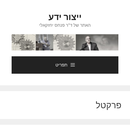
דלג
תוכן
ייצור ידע
האתר של ד"ר פנחס יחזקאלי
תפריט
פרקטל