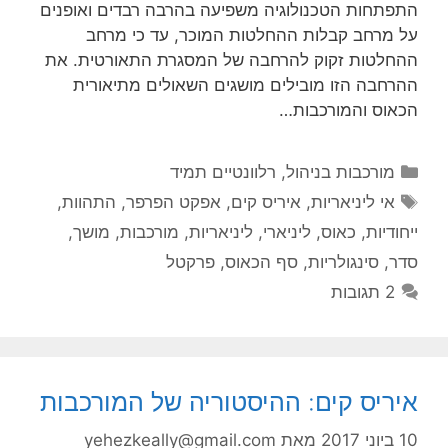
התפתחות הטכנולוגיה משפיעה בהרבה רבדים ואופנים
על מרחב קבלות ההחלטות המוכר, עד כי מרחב
ההחלטות זקוק להרחבה של המסגרת התאורטית. את
ההרחבה הזו מובילים מושגים השאולים מתיאורית
הכאוס והמורכבות…
קטגוריות
מורכבות בניהול
,
רלוונטיים תמיד
תגיות
אי ליניאריות
,
איריס קים
,
אפקט הפרפר
,
התהוות
,
ייחודיות
,
כאוס
,
ליניארי
,
ליניאריות
,
מורכבות
,
מושך
,
סדר
,
סינגולריות
,
סף הכאוס
,
פרקטל
2 תגובות
איריס קים: ההיסטוריה של המורכבות
10 ביוני 2017
מאת
yehezkeally@gmail.com