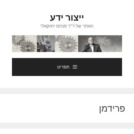
דלג
תוכן
ייצור ידע
האתר של ד"ר פנחס יחזקאלי
תפריט
פרידמן