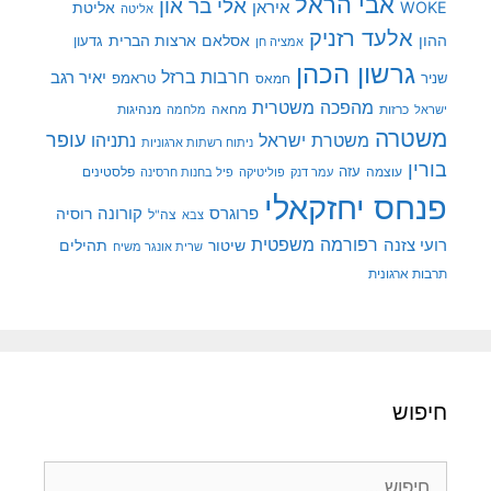
אבי הראל
אלי בר און
איראן
WOKE
אליטת
אליטה
אלעד רזניק
ההון
אסלאם
ארצות הברית
גדעון
אמציה חן
גרשון הכהן
חרבות ברזל
יאיר רגב
שניר
טראמפ
חמאס
מהפכה משטרית
מנהיגות
ישראל
כרזות
מחאה
מלחמה
משטרה
עופר
משטרת ישראל
נתניהו
ניתוח רשתות ארגוניות
בורין
עוצמה
עזה
פלסטינים
עמר דנק
פוליטיקה
פיל בחנות חרסינה
פנחס יחזקאלי
קורונה
פרוגרס
רוסיה
צה"ל
צבא
רפורמה משפטית
רועי צזנה
שיטור
תהילים
שרית אונגר משיח
תרבות ארגונית
חיפוש
חיפוש: