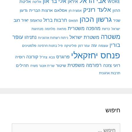
אבי הראל
אלי בר און
איראן
WOKE
אליטת
אליטה
אלעד רזניק
ההון
אסלאם
ארצות הברית
גדעון
אמציה חן
גרשון הכהן
חרבות ברזל
יאיר רגב
שניר
טראמפ
חמאס
מהפכה משטרית
מנהיגות
ישראל
כרזות
מחאה
מלחמה
משטרה
עופר
משטרת ישראל
נתניהו
ניתוח רשתות ארגוניות
בורין
עוצמה
עזה
פלסטינים
עמר דנק
פוליטיקה
פיל בחנות חרסינה
פנחס יחזקאלי
קורונה
פרוגרס
רוסיה
צה"ל
צבא
רפורמה משפטית
רועי צזנה
שיטור
תהילים
שרית אונגר משיח
תרבות ארגונית
חיפוש
חיפוש: