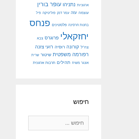
עופר בורין
נתניהו
ארגוניות
עוצמה
עזה
עמר דנק
פוליטיקה
פיל
פנחס
פלסטינים
בחנות חרסינה
יחזקאלי
פרוגרס
צבא
קורונה
רועי צזנה
רוסיה
צה"ל
רפורמה משפטית
שיטור
שרית
תהילים
אונגר משיח
תרבות ארגונית
חיפוש
חיפוש: