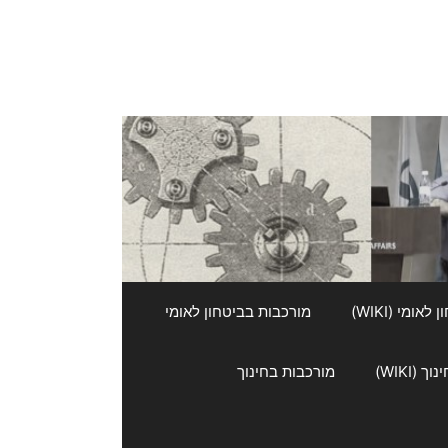
אומי (WIKI)
מורכבות בביטחון לאומי
 (WIKI)
מורכבות בחינוך