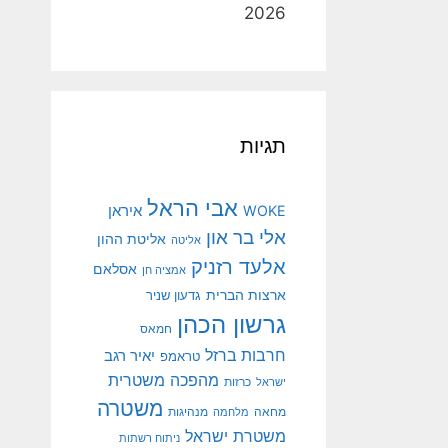
2026
תגיות
אבי הראל
איראן
WOKE
אלי בר און
אליטת ההון
אליטה
אלעד רזניק
אסלאם
אמציה חן
ארצות הברית
גדעון שניר
גרשון הכהן
חמאס
חרבות ברזל
יאיר רגב
טראמפ
מהפכה משטרית
ישראל
כרזות
משטרה
מנהיגות
מחאה
מלחמה
משטרת ישראל
ניתוח רשתות