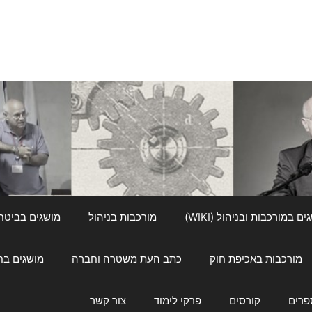
ם במורכבות ובניהול (WIKI)
מורכבות בניהול
מושגים בביטחון ל
מורכבות באכיפת חוק
כתב העת משטרה וחברה
מושגים בחינוך
פרים
קורסים
פרקי לימוד
צור קשר