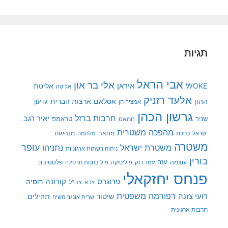
תגיות
אבי הראל
אלי בר און
איראן
WOKE
אליטת
אליטה
אלעד רזניק
ההון
אסלאם
ארצות הברית
גדעון
אמציה חן
גרשון הכהן
חרבות ברזל
יאיר רגב
שניר
טראמפ
חמאס
מהפכה משטרית
מנהיגות
ישראל
כרזות
מחאה
מלחמה
משטרה
עופר
משטרת ישראל
נתניהו
ניתוח רשתות ארגוניות
בורין
עוצמה
עזה
פלסטינים
עמר דנק
פוליטיקה
פיל בחנות חרסינה
פנחס יחזקאלי
קורונה
פרוגרס
רוסיה
צה"ל
צבא
רפורמה משפטית
רועי צזנה
שיטור
תהילים
שרית אונגר משיח
תרבות ארגונית