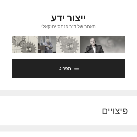
דלג
תוכן
ייצור ידע
האתר של ד"ר פנחס יחזקאלי
תפריט
פיצויים