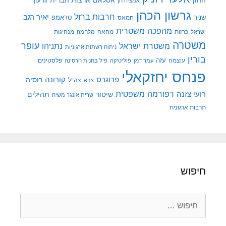
ההון
אסלאם
ארצות הברית
גדעון
אמציה חן
גרשון הכהן
חרבות ברזל
יאיר רגב
שניר
טראמפ
חמאס
מהפכה משטרית
מנהיגות
ישראל
כרזות
מחאה
מלחמה
משטרה
עופר
משטרת ישראל
נתניהו
ניתוח רשתות ארגוניות
בורין
עוצמה
עזה
פלסטינים
עמר דנק
פוליטיקה
פיל בחנות חרסינה
פנחס יחזקאלי
קורונה
פרוגרס
רוסיה
צה"ל
צבא
רפורמה משפטית
רועי צזנה
שיטור
תהילים
שרית אונגר משיח
תרבות ארגונית
חיפוש
חיפוש: