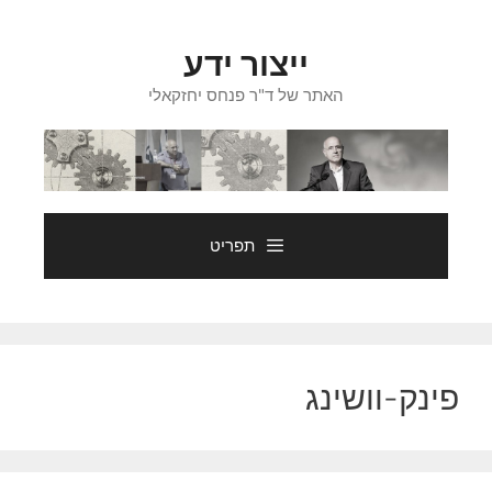
דלג
תוכן
ייצור ידע
האתר של ד"ר פנחס יחזקאלי
תפריט
פינק-וושינג