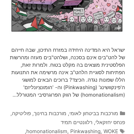
ישראל היא המדינה היחידה במזרח התיכון, שבה חייהם
של להט"בים אינם בסכנה, ושלהט"בים מעזה ומהרשות
הפלסטינית מוצאים בה מקלט בטוח. ולמרות זאת,
הפתיחות לסוגיית הלהט"ב אינה מרשימה את התנועות
הללו שפונות נגדה. הכיצד? ברוכים הבאים למושגי
ה'פינקוושינג' (Pinkwashing) וה- 'הומונציונליזם'
(homonationalism) של הווק הפרוגרסיבי המטורלל…
קטגוריות
מורכבות בביטחון לאומי
,
מורכבות בחינוך
,
פוליטיקה
,
פנחס יחזקאלי
,
רלוונטיים תמיד
תגיות
,
homonationalism
,
Pinkwashing
,
WOKE