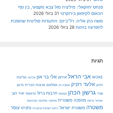
פנחס יחזקאלי: מיליציה מול צבא מקצועי, בין סף
הכאוס לקיפאון בירוקרטי
31 ביולי 2026
משה כהן אליה: רל"ביזם: התנגדות פוליטית שהופכת
להפרעה בזהות
28 ביולי 2026
תגיות
אבי הראל
אלי בר און
איראן
WOKE
אליטת
אליטה
אלעד רזניק
ההון
אסלאם
ארצות הברית
גדעון
אמציה חן
גרשון הכהן
חרבות ברזל
יאיר רגב
שניר
טראמפ
חמאס
מהפכה משטרית
מנהיגות
ישראל
כרזות
מחאה
מלחמה
משטרה
עופר
משטרת ישראל
נתניהו
ניתוח רשתות ארגוניות