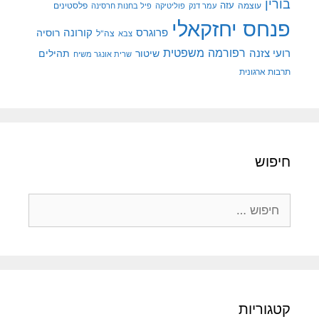
בורין
עוצמה
עזה
פלסטינים
עמר דנק
פוליטיקה
פיל בחנות חרסינה
פנחס יחזקאלי
קורונה
פרוגרס
רוסיה
צה"ל
צבא
רפורמה משפטית
רועי צזנה
שיטור
תהילים
שרית אונגר משיח
תרבות ארגונית
חיפוש
חיפוש:
קטגוריות