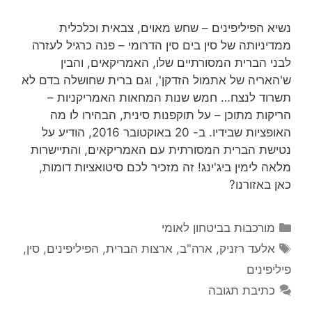
נשיא הפיליפינים – שחש מאוים, צבאית וכלכלית
ממדיניותה של סין בים סין הדרומי – פנה כרגיל לעזרה
לבני הברית המסורתיים שלו, האמריקאים, והבין
ש'האריה של אתמול הזדקן', וגם ברית שחושלה בדם לא
תשרוד לנצח… חמש שנות המחאות האמריקניות –
הריקות מתוכן – על תוקפנות סינית, הבהירו לו מה
האופציות שבידיו. ב- 20 באוקטובר 2016, הודיע על
נטישת הברית המסורתית עם האמריקאים, והתיישרות
מלאה לימין ביג'ינג! זה מזכיר לכם סיטואציות דומות,
כאן באזורנו?
קטגוריות
מורכבות בביטחון לאומי
תגיות
אלעד רזניק
,
ארה"ב
,
ארצות הברית
,
הפיליפינים
,
סין
,
פיליפינים
כתיבת תגובה