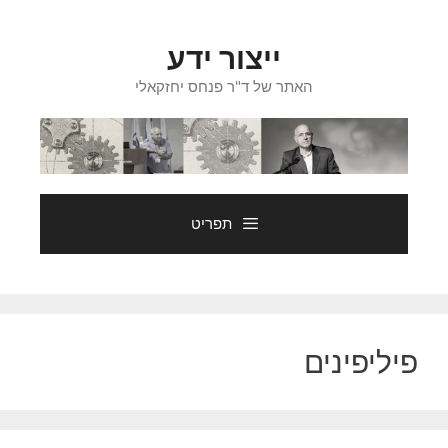
דלג
תוכן
ייצור ידע
האתר של ד"ר פנחס יחזקאלי
תפריט
פיליפינים