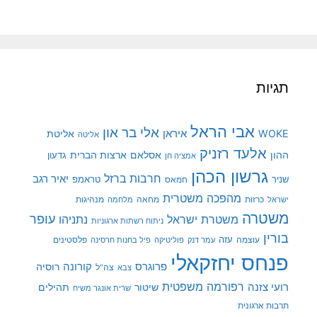
תגיות
אבי הראל
אלי בר און
איראן
WOKE
אליטת
אליטה
אלעד רזניק
ההון
אסלאם
ארצות הברית
גדעון
אמציה חן
גרשון הכהן
חרבות ברזל
יאיר רגב
שניר
טראמפ
חמאס
מהפכה משטרית
מנהיגות
ישראל
כרזות
מחאה
מלחמה
משטרה
עופר
משטרת ישראל
נתניהו
ניתוח רשתות ארגוניות
בורין
עוצמה
עזה
פלסטינים
עמר דנק
פוליטיקה
פיל בחנות חרסינה
פנחס יחזקאלי
קורונה
פרוגרס
רוסיה
צה"ל
צבא
רפורמה משפטית
רועי צזנה
שיטור
תהילים
שרית אונגר משיח
תרבות ארגונית