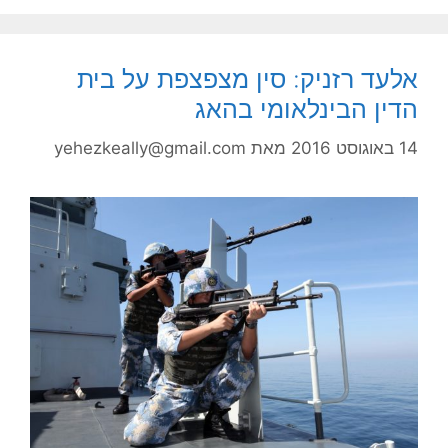
אלעד רזניק: סין מצפצפת על בית
הדין הבינלאומי בהאג
14 באוגוסט 2016
מאת
yehezkeally@gmail.com