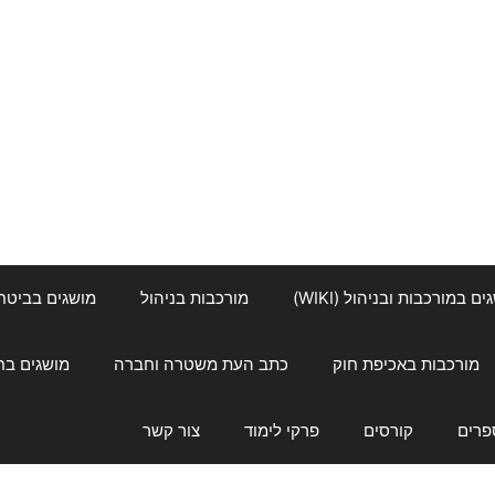
ם במורכבות ובניהול (WIKI)
מורכבות בניהול
מושגים בביטחון ל
מורכבות באכיפת חוק
כתב העת משטרה וחברה
מושגים בחינוך
פרים
קורסים
פרקי לימוד
צור קשר