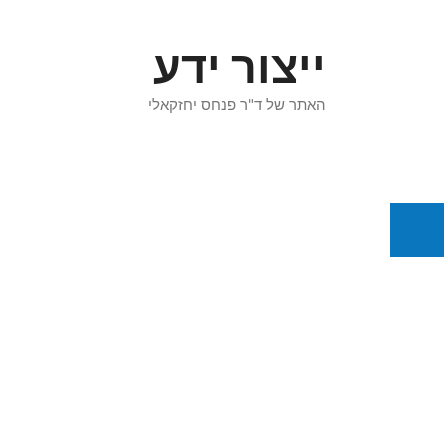
דלג
תוכן
ייצור ידע
האתר של ד"ר פנחס יחזקאלי