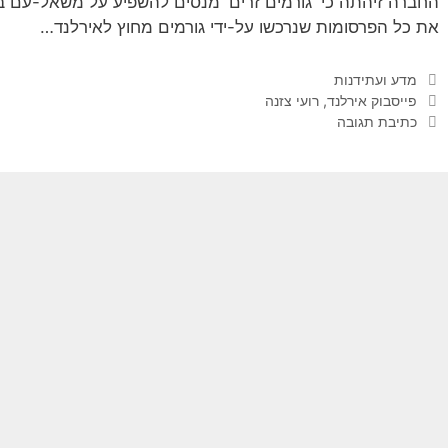
החברה זיהתה כי 'גורמים זרים' מנסים להשפיע על משאל-עם 
את כל הפרסומות שנרכשו על-ידי גורמים מחוץ לאירלנד…
קטגוריות
מדע ועתידנות
תגיות
פייסבוק אירלנד
,
רועי צזנה
כתיבת תגובה