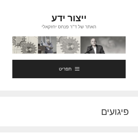
דלג
תוכן
ייצור ידע
האתר של ד"ר פנחס יחזקאלי
תפריט
פיגועים