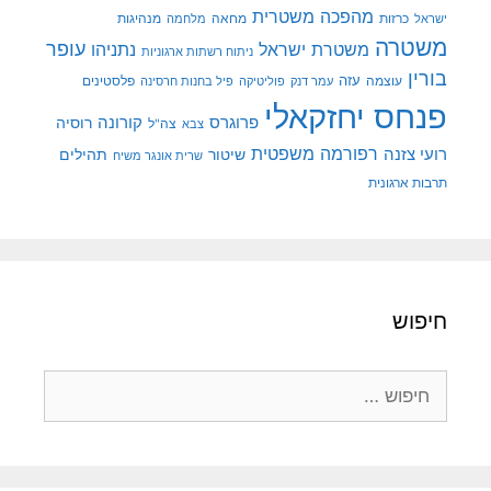
מהפכה משטרית
מנהיגות
ישראל
כרזות
מחאה
מלחמה
משטרה
עופר
משטרת ישראל
נתניהו
ניתוח רשתות ארגוניות
בורין
עוצמה
עזה
פלסטינים
עמר דנק
פוליטיקה
פיל בחנות חרסינה
פנחס יחזקאלי
קורונה
פרוגרס
רוסיה
צה"ל
צבא
רפורמה משפטית
רועי צזנה
שיטור
תהילים
שרית אונגר משיח
תרבות ארגונית
חיפוש
חיפוש: