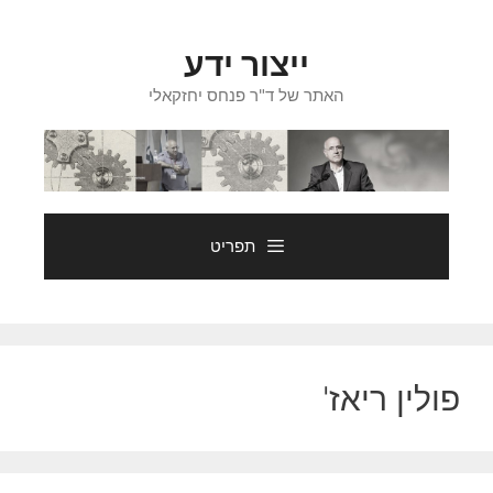
דלג
תוכן
ייצור ידע
האתר של ד"ר פנחס יחזקאלי
תפריט
פולין ריאז'