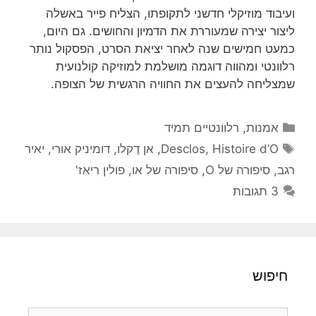
ועיבוד מוזיקלי חדשני לתקופתו, הצליח פייר באשלה
ליצור יצירה שמעוררת את הדמיון והחושים. גם היום,
כמעט חמישים שנה לאחר יציאת הסרט, הפסקול נותר
רלוונטי ומהווה דוגמה מושלמת למוזיקה קולנועית
שמצליחה להעצים את החוויה הרגשית של הצופה.
קטגוריות
אמנות
,
רלוונטיים תמיד
תגיות
Histoire d’O
,
Desclos
,
אן דֶקלו
,
דומיניק אורי
,
יאיר
רגב
,
סיפורה של O
,
סיפורה של או
,
פולין ריאז'
3 תגובות
חיפוש
חיפוש: