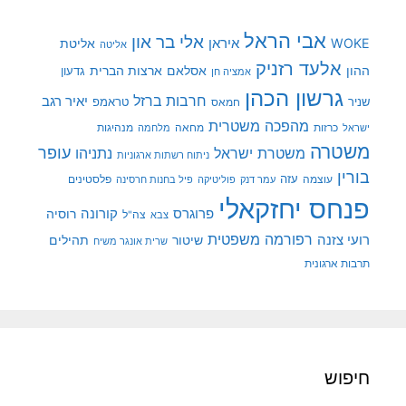
אבי הראל
אלי בר און
איראן
WOKE
אליטת
אליטה
אלעד רזניק
ההון
אסלאם
ארצות הברית
גדעון
אמציה חן
גרשון הכהן
חרבות ברזל
יאיר רגב
שניר
טראמפ
חמאס
מהפכה משטרית
מנהיגות
ישראל
כרזות
מחאה
מלחמה
משטרה
עופר
משטרת ישראל
נתניהו
ניתוח רשתות ארגוניות
בורין
עוצמה
עזה
פלסטינים
עמר דנק
פוליטיקה
פיל בחנות חרסינה
פנחס יחזקאלי
קורונה
פרוגרס
רוסיה
צה"ל
צבא
רפורמה משפטית
רועי צזנה
שיטור
תהילים
שרית אונגר משיח
תרבות ארגונית
חיפוש