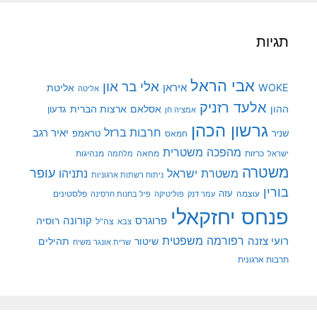
תגיות
אבי הראל
אלי בר און
איראן
WOKE
אליטת
אליטה
אלעד רזניק
ההון
אסלאם
ארצות הברית
גדעון
אמציה חן
גרשון הכהן
חרבות ברזל
יאיר רגב
שניר
טראמפ
חמאס
מהפכה משטרית
מנהיגות
ישראל
כרזות
מחאה
מלחמה
משטרה
עופר
משטרת ישראל
נתניהו
ניתוח רשתות ארגוניות
בורין
עוצמה
עזה
פלסטינים
עמר דנק
פוליטיקה
פיל בחנות חרסינה
פנחס יחזקאלי
קורונה
פרוגרס
רוסיה
צה"ל
צבא
רפורמה משפטית
רועי צזנה
שיטור
תהילים
שרית אונגר משיח
תרבות ארגונית