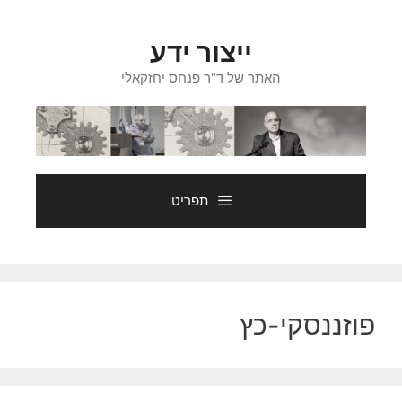
דלג
תוכן
ייצור ידע
האתר של ד"ר פנחס יחזקאלי
תפריט
פוזננסקי-כץ