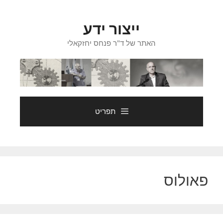
דלג
תוכן
ייצור ידע
האתר של ד"ר פנחס יחזקאלי
תפריט
פאולוס