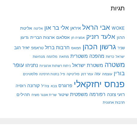
תגיות
אבי הראל
אלי בר און
איראן
WOKE
אליטת
אליטה
אלעד רזניק
ההון
אסלאם
ארצות הברית
גדעון
אמציה חן
גרשון הכהן
חרבות ברזל
יאיר רגב
שניר
טראמפ
חמאס
מהפכה משטרית
מנהיגות
ישראל
כרזות
מחאה
מלחמה
משטרה
עופר
משטרת ישראל
נתניהו
ניתוח רשתות ארגוניות
בורין
עוצמה
עזה
פלסטינים
עמר דנק
פוליטיקה
פיל בחנות חרסינה
פנחס יחזקאלי
קורונה
פרוגרס
רוסיה
צה"ל
צבא
רפורמה משפטית
רועי צזנה
שיטור
תהילים
שרית אונגר משיח
תרבות ארגונית