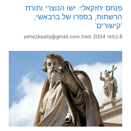
פנחס יחזקאלי: ישו הנוצרי ותורת
הרשתות, בספרו של ברבאשי,
'קישורים'
8 במאי 2004
מאת
yehezkeally@gmail.com