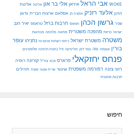
אבי הראל
אלי בר און
איראן
WOKE
אליטת
אליטה
אלעד רזניק
ההון
אסלאם
ארצות הברית
גדעון
אמציה חן
גרשון הכהן
חרבות ברזל
יאיר רגב
שניר
טראמפ
חמאס
מהפכה משטרית
מנהיגות
ישראל
כרזות
מחאה
מלחמה
משטרה
עופר
משטרת ישראל
נתניהו
ניתוח רשתות ארגוניות
בורין
עוצמה
עזה
פלסטינים
עמר דנק
פוליטיקה
פיל בחנות חרסינה
פנחס יחזקאלי
קורונה
פרוגרס
רוסיה
צה"ל
צבא
רפורמה משפטית
רועי צזנה
שיטור
תהילים
שרית אונגר משיח
תרבות ארגונית
חיפוש
חיפוש: