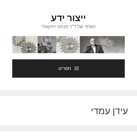
דלג
תוכן
ייצור ידע
האתר של ד"ר פנחס יחזקאלי
תפריט
עידן עמדי