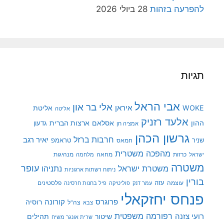
להפרעה בזהות
28 ביולי 2026
תגיות
אבי הראל
אלי בר און
איראן
WOKE
אליטת
אליטה
אלעד רזניק
ההון
אסלאם
ארצות הברית
גדעון
אמציה חן
גרשון הכהן
חרבות ברזל
יאיר רגב
שניר
טראמפ
חמאס
מהפכה משטרית
מנהיגות
ישראל
כרזות
מחאה
מלחמה
משטרה
עופר
משטרת ישראל
נתניהו
ניתוח רשתות ארגוניות
בורין
עוצמה
עזה
פלסטינים
עמר דנק
פוליטיקה
פיל בחנות חרסינה
פנחס יחזקאלי
קורונה
פרוגרס
רוסיה
צה"ל
צבא
רפורמה משפטית
רועי צזנה
שיטור
תהילים
שרית אונגר משיח