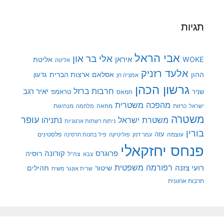
תגיות
אבי הראל
אלי בר און
איראן
WOKE
אליטת
אליטה
אלעד רזניק
ההון
אסלאם
ארצות הברית
גדעון
אמציה חן
גרשון הכהן
חרבות ברזל
יאיר רגב
שניר
טראמפ
חמאס
מהפכה משטרית
מנהיגות
ישראל
כרזות
מחאה
מלחמה
משטרה
עופר
משטרת ישראל
נתניהו
ניתוח רשתות ארגוניות
בורין
עוצמה
עזה
פלסטינים
עמר דנק
פוליטיקה
פיל בחנות חרסינה
פנחס יחזקאלי
קורונה
פרוגרס
רוסיה
צה"ל
צבא
רפורמה משפטית
רועי צזנה
שיטור
תהילים
שרית אונגר משיח
תרבות ארגונית