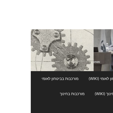
אומי (WIKI)
מורכבות בביטחון לאומי
 (WIKI)
מורכבות בחינוך