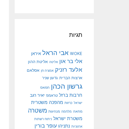
תגיות
אבי הראל
איראן
WOKE
אלי בר און
אליטת ההון
אליטה
אלעד רזניק
אסלאם
אמציה חן
ארצות הברית
גדעון שניר
גרשון הכהן
חמאס
חרבות ברזל
יאיר רגב
טראמפ
מהפכה משטרית
ישראל
כרזות
משטרה
מנהיגות
מחאה
מלחמה
משטרת ישראל
ניתוח רשתות
עופר בורין
נתניהו
ארגוניות