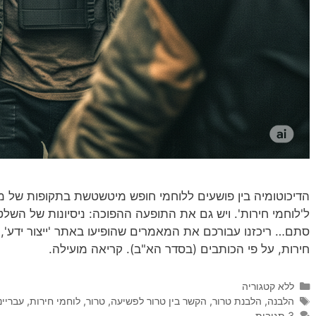
הדיכוטומיה בין פושעים ללוחמי חופש מיטשטשת בתקופות של משב
ל'לוחמי חירות'. ויש גם את התופעה ההפוכה: ניסיונות של השלטו
סתם… ריכזנו עבורכם את המאמרים שהופיעו באתר 'ייצור ידע', א
חירות, על פי הכותבים (בסדר הא"ב). קריאה מועילה.
קטגוריות
ללא קטגוריה
תגיות
הלבנה
,
הלבנת טרור
,
הקשר בין טרור לפשיעה
,
טרור
,
לוחמי חירות
,
עבריינ
3 תגובות