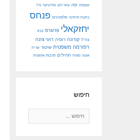
עוצמה
עזה
עמר דנק
פוליטיקה
פיל
פנחס
פלסטינים
בחנות חרסינה
יחזקאלי
פרוגרס
צבא
קורונה
רועי צזנה
רוסיה
צה"ל
רפורמה משפטית
שיטור
שרית
תהילים
אונגר משיח
תרבות ארגונית
חיפוש
חיפוש: