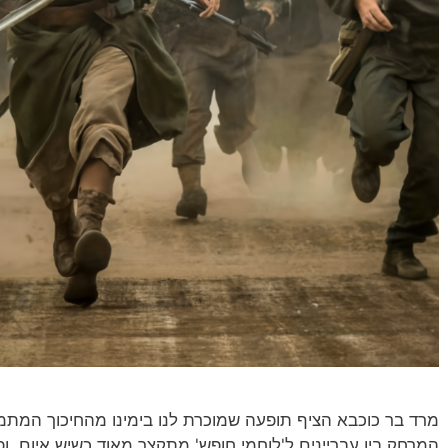
מרד בר כוכבא הציף תופעה שמוכרת לנו בימינו מהחיכוך המתמ
המרחק בין עבריינים ל'לוחמי חופש' מתקצר מאוד כשיש איום, ו