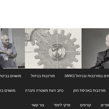
ם במורכבות ובניהול (WIKI)
מורכבות בניהול
מושגים בביטחון ל
מורכבות באכיפת חוק
כתב העת משטרה וחברה
מושגים בחינוך
פרים
קורסים
פרקי לימוד
צור קשר