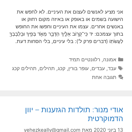
אני מציע לאנשים לעצום את העיניים. לא לחפש את
הישועה בשמים או באופק או באיזה מקום רחוק או
באנשים אחרים. עצמו את העיניים וחפשו את החופש
בתוך עצמכם: יד כִּֽי־קָר֥וֹב אֵלֶ֛יךָ הַדָּבָ֖ר מְאֹ֑ד בְּפִ֥יךָ וּבִֽלְבָבְךָ֖
לַעֲשֹׂתֽוֹ (דברים פרק ל'): בלי עיניים, בלי הסחות דעת.
קטגוריות
אמונה
,
רלוונטיים תמיד
תגיות
עבד
,
עבדים
,
עופר בורין
,
קכג
,
תהילים
,
תהילים קכג
תגובה אחת
אודי מנור: תולדות הגזענות – יוון
הדמוקרטית
13 ביוני 2020
מאת
yehezkeally@gmail.com