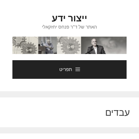
דלג
תוכן
ייצור ידע
האתר של ד"ר פנחס יחזקאלי
תפריט
עבדים