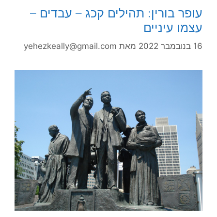
עופר בורין: תהילים קכג – עבדים –
עצמו עיניים
16 בנובמבר 2022
מאת
yehezkeally@gmail.com