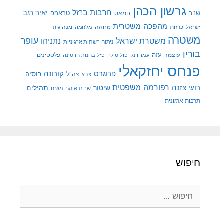
גרשון הכהן
חרבות ברזל
יאיר רגב
שניר
טראמפ
חמאס
מהפכה משטרית
מנהיגות
ישראל
כרזות
מחאה
מלחמה
משטרה
עופר
משטרת ישראל
נתניהו
ניתוח רשתות ארגוניות
בורין
עוצמה
עזה
פלסטינים
עמר דנק
פוליטיקה
פיל בחנות חרסינה
פנחס יחזקאלי
קורונה
פרוגרס
רוסיה
צה"ל
צבא
רפורמה משפטית
רועי צזנה
שיטור
תהילים
שרית אונגר משיח
תרבות ארגונית
חיפוש
חיפוש: