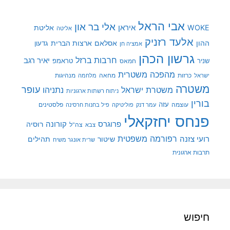
אבי הראל
אלי בר און
איראן
WOKE
אליטת
אליטה
אלעד רזניק
ההון
אסלאם
ארצות הברית
גדעון
אמציה חן
גרשון הכהן
חרבות ברזל
יאיר רגב
שניר
טראמפ
חמאס
מהפכה משטרית
מנהיגות
ישראל
כרזות
מחאה
מלחמה
משטרה
עופר
משטרת ישראל
נתניהו
ניתוח רשתות ארגוניות
בורין
עוצמה
עזה
פלסטינים
עמר דנק
פוליטיקה
פיל בחנות חרסינה
פנחס יחזקאלי
קורונה
פרוגרס
רוסיה
צה"ל
צבא
רפורמה משפטית
רועי צזנה
שיטור
תהילים
שרית אונגר משיח
תרבות ארגונית
חיפוש