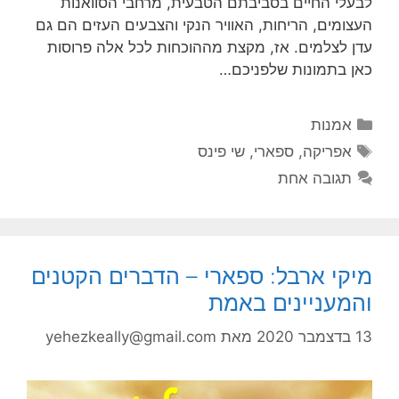
לבעלי החיים בסביבתם הטבעית, מרחבי הסוואנות
העצומים, הריחות, האוויר הנקי והצבעים העזים הם גם
עדן לצלמים. אז, מקצת מההוכחות לכל אלה פרוסות
כאן בתמונות שלפניכם…
קטגוריות
אמנות
תגיות
אפריקה
,
ספארי
,
שי פינס
תגובה אחת
מיקי ארבל: ספארי – הדברים הקטנים
והמעניינים באמת
13 בדצמבר 2020
מאת
yehezkeally@gmail.com