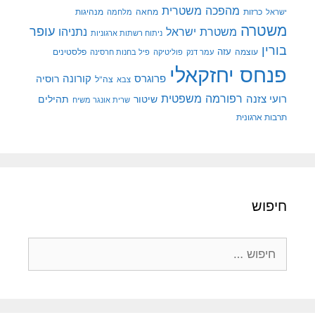
מהפכה משטרית
מנהיגות
ישראל
כרזות
מחאה
מלחמה
משטרה
עופר
משטרת ישראל
נתניהו
ניתוח רשתות ארגוניות
בורין
עוצמה
עזה
פלסטינים
עמר דנק
פוליטיקה
פיל בחנות חרסינה
פנחס יחזקאלי
קורונה
פרוגרס
רוסיה
צה"ל
צבא
רפורמה משפטית
רועי צזנה
שיטור
תהילים
שרית אונגר משיח
תרבות ארגונית
חיפוש
חיפוש: