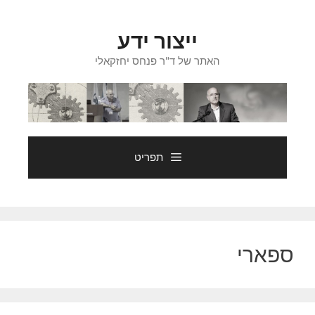
דלג
תוכן
ייצור ידע
האתר של ד"ר פנחס יחזקאלי
תפריט
ספארי