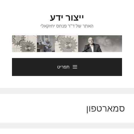
דלג
תוכן
ייצור ידע
האתר של ד"ר פנחס יחזקאלי
תפריט
סמארטפון