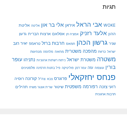
תגיות
אבי הראל
אלי בר און
איראן
WOKE
אליטת
אליטה
אלעד רזניק
ההון
אסלאם
ארצות הברית
גדעון
אמציה חן
גרשון הכהן
חרבות ברזל
יאיר רגב
שניר
טראמפ
חמאס
מהפכה משטרית
מנהיגות
ישראל
כרזות
מחאה
מלחמה
משטרה
עופר
משטרת ישראל
נתניהו
ניתוח רשתות ארגוניות
בורין
עוצמה
עזה
פלסטינים
עמר דנק
פוליטיקה
פיל בחנות חרסינה
פנחס יחזקאלי
קורונה
פרוגרס
רוסיה
צה"ל
צבא
רפורמה משפטית
רועי צזנה
שיטור
תהילים
שרית אונגר משיח
תרבות ארגונית