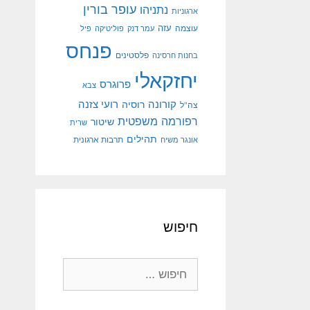
עופר בורין
נתניהו
ארגוניות
עוצמה
עזה
עמר דנק
פוליטיקה
פיל
פנחס
פלסטינים
בחנות חרסינה
יחזקאלי
פרוגרס
צבא
קורונה
רועי צזנה
רוסיה
צה"ל
רפורמה משפטית
שיטור
שרית
תהילים
אונגר משיח
תרבות ארגונית
חיפוש
חיפוש: