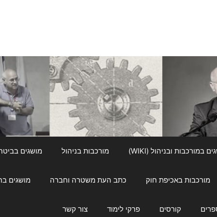
ם במורכבות ובניהול (WIKI)
מורכבות בניהול
מושגים בביטחון ל
מורכבות באכיפת חוק
כתב העת משטרה וחברה
מושגים בחינוך
פרים
קורסים
פרקי לימוד
צור קשר