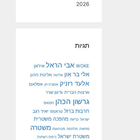
2026
תגיות
אבי הראל
איראן
WOKE
אלי בר און
אליטת ההון
אליטה
אלעד רזניק
אסלאם
אמציה חן
ארצות הברית
גדעון שניר
גרשון הכהן
חמאס
חרבות ברזל
יאיר רגב
טראמפ
מהפכה משטרית
ישראל
כרזות
משטרה
מנהיגות
מחאה
מלחמה
משטרת ישראל
ניתוח רשתות