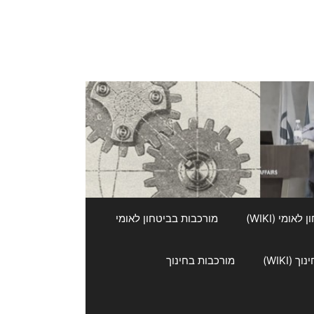
אומי (WIKI)
מורכבות בביטחון לאומי
 (WIKI)
מורכבות בחינוך