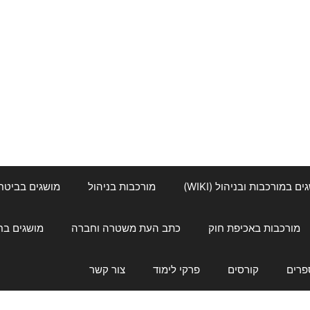
ם במורכבות ובניהול (WIKI)
מורכבות בניהול
מושגים בביטחון ל
מורכבות באכיפת חוק
כתב העת משטרה וחברה
מושגים בחינוך
פרים
קורסים
פרקי לימוד
צור קשר