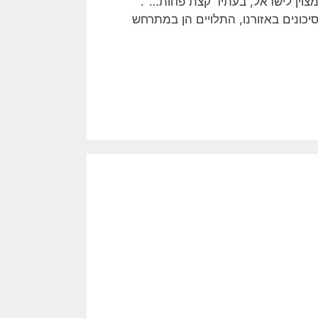
ה מצוין לישראל, בעתיד קצת פחות…".
כונים באזורנו, התלויים הן במתרחש