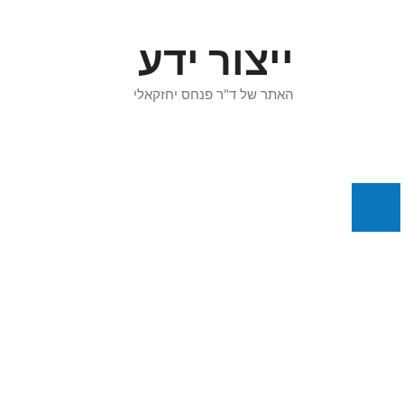
דלג
תוכן
ייצור ידע
האתר של ד"ר פנחס יחזקאלי