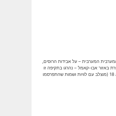
המערבית המערבית – על אבידות הרוסים,
ידו הכורדי של נהר הפרת באזור אבו-קאמל – נהרגו בתקיפה זו
רק מספר מאוד מצומצם של רוסים. המספר המאומת כרגע הוא 18 (מוצלב עם לוויות ושמות שהתפרסמו