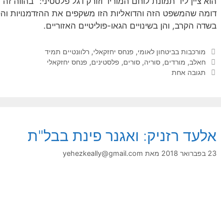
הוא ציין ליד תמונת לוחם המוריד וזורק דגל פלסטיני: "בהווה ז
דומה שהמשפט הזה והדואליות הזו משקפים את ההזדמנויות והסי
בשדה הקרב, והן בשינויים הגאו-פוליטיים האזוריים.
קטגוריות
מורכבות בביטחון לאומי
,
פנחס יחזקאלי
,
רלוונטיים תמיד
תגיות
חאלב
,
מורדים
,
סוריה
,
סורים
,
פלסטינים
,
פנחס יחזקאלי
תגובה אחת
אלעד רזניק: ואגנר פינת בבל"ת
23 בפברואר 2018
מאת
yehezkeally@gmail.com